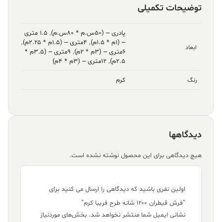
توضیحات تکمیلی
پادری – (۵۰س.م * ۸۰س.م)
,
۱.۵ متری
– (۱م * ۱.۵م)
,
۴متری – (۱.۵م * ۲.۲۵م)
,
ابعاد
۶متری – (۳م * ۲م)
,
۹متری – (۳.۵م *
۲.۵م)
,
۱۲متری – (۳م * ۴م)
کرم
رنگ
دیدگاهها
هیچ دیدگاهی برای این محصول نوشته نشده است.
اولین نفری باشید که دیدگاهی را ارسال می کنید برای
“فرش قیطران ۱۲۰۰ شانه طرح فریبا کرم”
نشانی ایمیل شما منتشر نخواهد شد.
بخش‌های موردنیاز