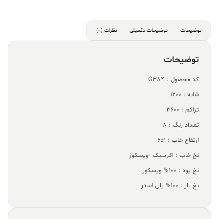
توضیحات
توضیحات تکمیلی
نظرات (0)
توضیحات
کد محصول : G384
شانه : 1200
تراکم : 3600
تعداد رنگ : 8
ارتفاع خاب : 1±6
نخ خاب : اکریلیک -ویسکوز
نخ پود : 100% ویسکوز
نخ تار : 100% پلی استر