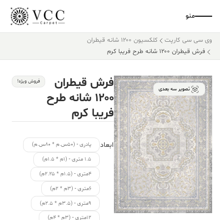
منو
وی سی سی کارپت
کلکسیون ۱۲۰۰ شانه قیطران
فرش قیطران ۱۲۰۰ شانه طرح فریبا کرم
فرش قیطران
فروش ویژه!
تصویر سه بعدی
۱۲۰۰ شانه طرح
فریبا کرم
ابعاد
پادری - (۵۰س.م * ۸۰س.م)
۱.۵ متری - (۱م * ۱.۵م)
۴متری - (۱.۵م * ۲.۲۵م)
۶متری - (۳م * ۲م)
۹متری - (۳.۵م * ۲.۵م)
۱۲متری - (۳م * ۴م)