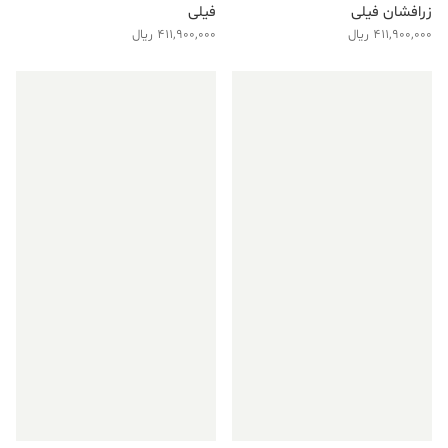
زرافشان فیلی
فیلی
411,900,000
ریال
411,900,000
ریال
فروش ویژه!
فروش ویژه!