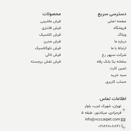
دسترسی سریع
محصولات
صفحه اصلی
فرش ماشینی
فروشگاه
فرش فانتزی
وبلاگ
فرش کلاسیک
درباره ما
فرش مدرن
ارتباط با ما
فرش نئوکلاسیک
شرکت سپهر رخ
فرش لاکی
سامانه بتا بانک رفاه
فرش نقش برجسته
ثمین کارت
سبد خرید
حساب کاربری
اطلاعات تماس
تهران، شهرک غرب، بلوار
فرحزادی، میلادنور، طبقه 5
info@vcccarpet.com
02182808841