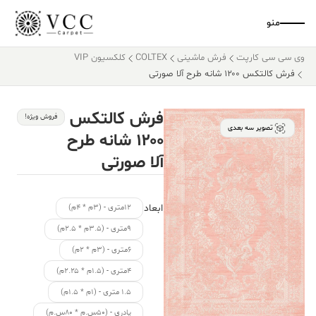
منو
وی سی سی کارپت
فرش ماشینی
COLTEX
کلکسیون VIP
فرش کالتکس ۱۲۰۰ شانه طرح آلا صورتی
فرش کالتکس
فروش ویژه!
تصویر سه بعدی
۱۲۰۰ شانه طرح
آلا صورتی
ابعاد
۱۲متری - (۳م * ۴م)
۹متری - (۳.۵م * ۲.۵م)
۶متری - (۳م * ۲م)
۴متری - (۱.۵م * ۲.۲۵م)
۱.۵ متری - (۱م * ۱.۵م)
پادری - (۵۰س.م * ۸۰س.م)