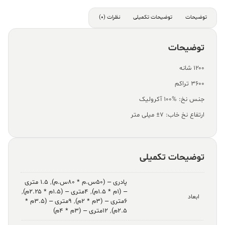
توضیحات
توضیحات تکمیلی
نظرات (0)
توضیحات
۱۲۰۰ شانه
۳۶۰۰ تراکم
جنس نخ: %100 آکرولیک
ارتفاع نخ خاب: ۷± میلی متر
توضیحات تکمیلی
پادری – (۵۰س.م * ۸۰س.م)
,
۱.۵ متری
– (۱م * ۱.۵م)
,
۴متری – (۱.۵م * ۲.۲۵م)
,
ابعاد
۶متری – (۳م * ۲م)
,
۹متری – (۳.۵م *
۲.۵م)
,
۱۲متری – (۳م * ۴م)