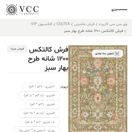
منو
وی سی سی کارپت
فرش ماشینی
COLTEX
کلکسیون VIP
فرش کالتکس ۱۲۰۰ شانه طرح بهار سبز
فرش کالتکس
فروش ویژه!
تصویر سه بعدی
۱۲۰۰ شانه طرح
بهار سبز
ابعاد
۱۲متری - (۳م * ۴م)
۹متری - (۳.۵م * ۲.۵م)
۶متری - (۳م * ۲م)
۴متری - (۱.۵م * ۲.۲۵م)
۱.۵ متری - (۱م * ۱.۵م)
پادری - (۵۰س.م * ۸۰س.م)