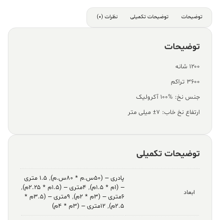
توضیحات
توضیحات تکمیلی
نظرات (0)
توضیحات
۱۲۰۰ شانه
۳۶۰۰ تراکم
جنس نخ: %100 آکرولیک
ارتفاع نخ خاب: ۷± میلی متر
توضیحات تکمیلی
پادری – (۵۰س.م * ۸۰س.م)
,
۱.۵ متری
– (۱م * ۱.۵م)
,
۴متری – (۱.۵م * ۲.۲۵م)
,
ابعاد
۶متری – (۳م * ۲م)
,
۹متری – (۳.۵م *
۲.۵م)
,
۱۲متری – (۳م * ۴م)