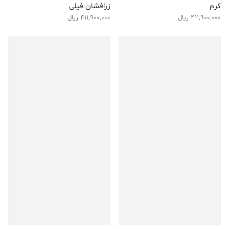
کرم
زرافشان فیلی
411,900,000
ریال
411,900,000
ریال
فروش ویژه!
فروش ویژه!