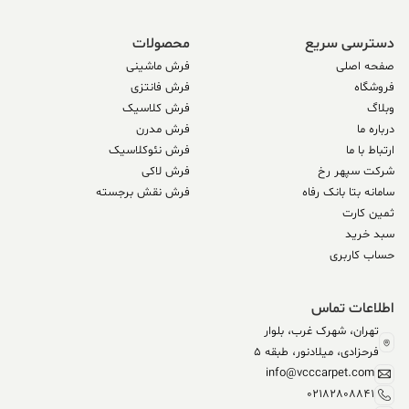
دسترسی سریع
محصولات
صفحه اصلی
فرش ماشینی
فروشگاه
فرش فانتزی
وبلاگ
فرش کلاسیک
درباره ما
فرش مدرن
ارتباط با ما
فرش نئوکلاسیک
شرکت سپهر رخ
فرش لاکی
سامانه بتا بانک رفاه
فرش نقش برجسته
ثمین کارت
سبد خرید
حساب کاربری
اطلاعات تماس
تهران، شهرک غرب، بلوار
فرحزادی، میلادنور، طبقه 5
info@vcccarpet.com
02182808841