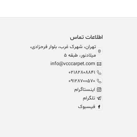
اطلاعات تماس
تهران، شهرک غرب، بلوار فرحزادی،
میلادنور، طبقه 5
info@vcccarpet.com
02182808841
09128700570
اینستاگرام
تلگرام
فیسبوک