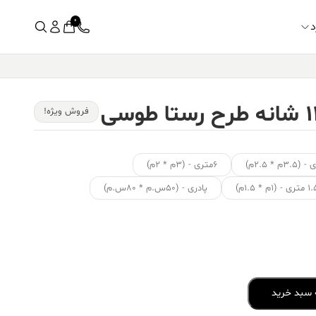
0
د
فروش ویژه!
۶متری - (۳م * ۲م)
ی - (۱م * ۱.۵م)
پادری - (۵۰س.م * ۸۰س.م)
 سبد خرید