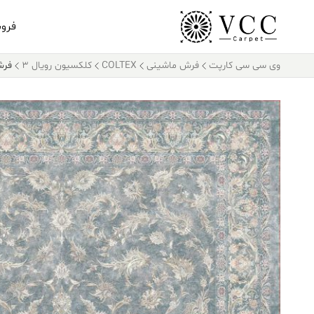
فرو
وی سی سی کارپت
فرش ماشینی
COLTEX
کلکسیون رویال 3
فرش کالت