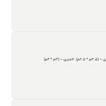
,
۱۲متری – (۳م * ۴م)