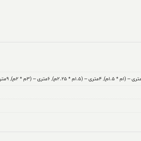
,
۴متری – (۱.۵م * ۲.۲۵م)
,
۶متری – (۳م * ۲م)
,
۹متری – (۳.۵م * ۲.۵م)