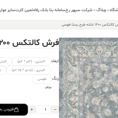
شگاه
وبلاگ
شرکت سپهر رخ
سامانه بتا بانک رفاه
ثمین کارت
سایر موار
کس ۱۲۰۰ شانه طرح رستا طوسی
فرش کالتکس ۱۲۰۰ شانه طرح رستا طوسی
ابعاد
۱۲متری - (۳م * ۴م)
۹متری - (۳.۵م * ۲.۵م)
۴متری - (۱.۵م * ۲.۲۵م)
۱.۵ متر
رنگ
طوسی
صاف
فرش
افزودن به
کالتکس