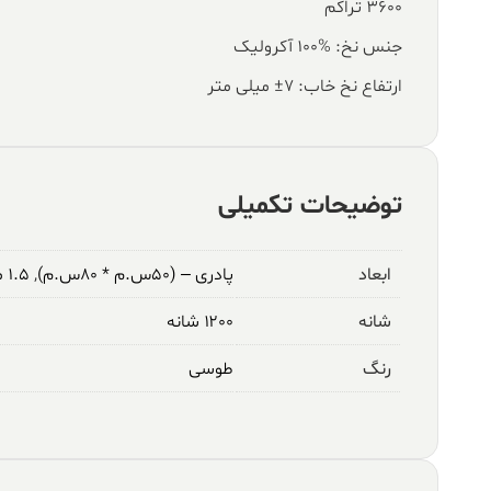
۳۶۰۰ تراکم
جنس نخ: %100 آکرولیک
ارتفاع نخ خاب: ۷± میلی متر
توضیحات تکمیلی
ابعاد
پادری – (۵۰س.م * ۸۰س.م)
,
۱.۵ متری – (۱م * ۱.۵م)
شانه
۱۲۰۰ شانه
رنگ
طوسی