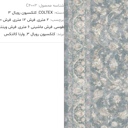
شناسه محصول:
C4003
۱۲۰۰
دسته:
COLTEX
,
کلکسیون رویال 3
شانه
برچسب:
2 متری
,
فرش 12 متری
,
فرش ۱۲۰۰ شانه
طرح
طوسی
,
فرش ماشینی 6 متری
,
فرش وینتی
رستا
برند:
کلکسیون رویال 3
,
وارنا کالتکس
طوسی
عدد