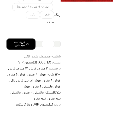
پادری - (۵۰س.م * ۸۰س.م)
رنگ
قرمز
لاکی
صاف
افزودن به
فرش
سبد خرید
کالتکس
شناسه محصول:
شیدا لاکی
۱۲۰۰
دسته:
COLTEX
,
کلکسیون VIP
شانه
برچسب:
2 متری
,
فرش 12 متری
,
فرش
طرح
۱۲۰۰ شانه
,
فرش 4 متری
,
فرش 6 متری
,
شیدا
فرش 9 متری
,
فرش ایرانی
,
فرش لاکی
,
فرش ماشینی 6 متری
,
فرش
لاکی
نئوکلاسیک
,
ماشینی 2 متری
,
ماشینی
حاشیه
نیم متری
,
نیم متری
سبز
برند:
کلکسیون VIP
,
وارنا کالتکس
عدد