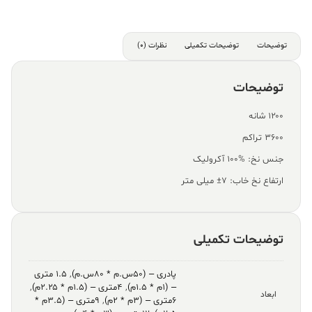
توضیحات
توضیحات تکمیلی
نظرات (0)
توضیحات
۱۲۰۰ شانه
۳۶۰۰ تراکم
جنس نخ: %100 آکرولیک
ارتفاع نخ خاب: ۷± میلی متر
توضیحات تکمیلی
پادری – (۵۰س.م * ۸۰س.م)
,
۱.۵ متری
– (۱م * ۱.۵م)
,
۴متری – (۱.۵م * ۲.۲۵م)
,
ابعاد
۶متری – (۳م * ۲م)
,
۹متری – (۳.۵م *