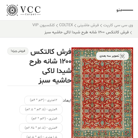
منو
وی سی سی کارپت
فرش ماشینی
COLTEX
کلکسیون VIP
فرش کالتکس ۱۲۰۰ شانه طرح شیدا لاکی حاشیه سبز
فرش کالتکس
فروش ویژه!
تصویر سه بعدی
۱۲۰۰ شانه طرح
شیدا لاکی
حاشیه سبز
ابعاد
۱۲متری - (۳م * ۴م)
۹متری - (۳.۵م * ۲.۵م)
۶متری - (۳م * ۲م)
۴متری - (۱.۵م * ۲.۲۵م)
۱.۵ متری - (۱م * ۱.۵م)