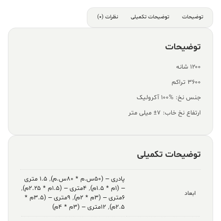
توضیحات
توضیحات تکمیلی
نظرات (0)
توضیحات
۱۲۰۰ شانه
۳۶۰۰ تراکم
جنس نخ: %100 آکرولیک
ارتفاع نخ خاب: ۷± میلی متر
توضیحات تکمیلی
پادری – (۵۰س.م * ۸۰س.م)
,
۱.۵ متری
– (۱م * ۱.۵م)
,
۴متری – (۱.۵م * ۲.۲۵م)
,
ابعاد
۶متری – (۳م * ۲م)
,
۹متری – (۳.۵م *
۲.۵م)
,
۱۲متری – (۳م * ۴م)