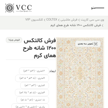
منو
وی سی سی کارپت
فرش ماشینی
COLTEX
کلکسیون VIP
فرش کالتکس ۱۲۰۰ شانه طرح همای کرم
فرش کالتکس
فروش ویژه!
تصویر سه بعدی
۱۲۰۰ شانه طرح
همای کرم
ابعاد
۱۲متری - (۳م * ۴م)
۹متری - (۳.۵م * ۲.۵م)
۶متری - (۳م * ۲م)
۴متری - (۱.۵م * ۲.۲۵م)
۱.۵ متری - (۱م * ۱.۵م)
پادری - (۵۰س.م * ۸۰س.م)