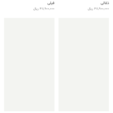
ذغالی
فیلی
411,900,000
ریال
411,900,000
ریال
فروش ویژه!
فروش ویژه!