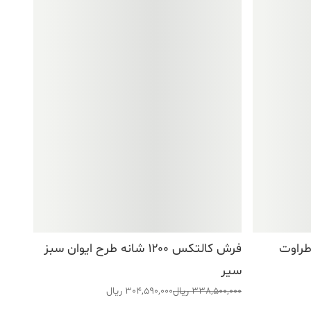
 طرح طراوت
فرش کالتکس ۱۲۰۰ شانه طرح ایوان سبز
سیر
قیمت
قیمت
338,500,000
ریال
304,590,000
ریال
اصلی:
فعلی: