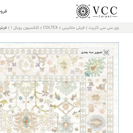
فرو
وی سی سی کارپت
فرش ماشینی
COLTEX
کلکسیون رویال 1
فرش کالتک
تصویر سه بعدی