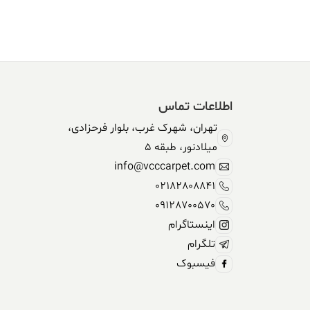
304,590,000 ریال.
338,500,000 ریال
بود.
اطلاعات تماس
تهران، شهرک غرب، بلوار فرحزادی،
میلادنور، طبقه 5
info@vcccarpet.com
02182808841
09128700570
اینستاگرام
تلگرام
فیسبوک