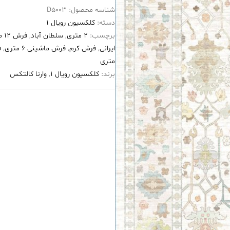
شناسه محصول:
D5003
۱۲۰۰
دسته:
کلکسیون رویال 1
شانه
برچسب:
2 متری
,
سلطان آباد
,
فرش 12 متری
طرح
ایرانی
,
فرش کرم
,
فرش ماشینی 6 متری
,
ف
بیتا
متری
کرم
برند:
کلکسیون رویال 1
,
وارنا کالتکس
عدد