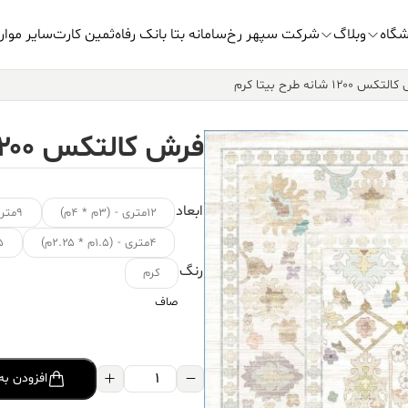
شگاه
وبلاگ
شرکت سپهر رخ
سامانه بتا بانک رفاه
ثمین کارت
سایر موار
س ۱۲۰۰ شانه طرح بیتا کرم
فرش کالتکس ۱۲۰۰ شانه طرح بیتا کرم
ابعاد
۱۲متری - (۳م * ۴م)
۹متری - (۳.۵م * ۲.۵م)
۴متری - (۱.۵م * ۲.۲۵م)
۱.۵ متر
رنگ
کرم
صاف
فرش
افزودن به
کالتکس