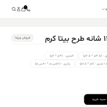
0
د
فروش ویژه!
۶متری - (۳م * ۲م)
ی - (۱م * ۱.۵م)
پادری - (۵۰س.م * ۸۰س.م)
 سبد خرید