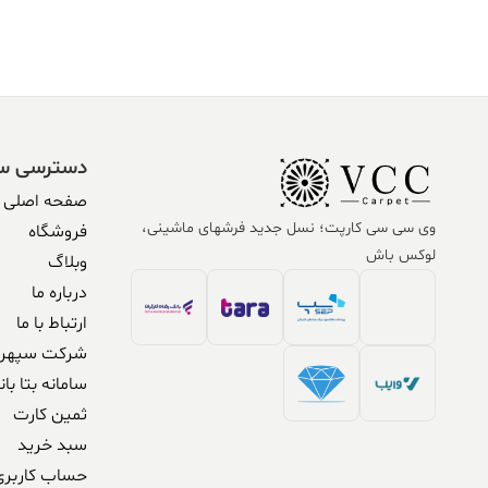
بود.
304,590,000 ریال.
,500,000
بود.
دسترسی س
صفحه اصلی
وی سی سی کارپت؛ نسل جدید فرشهای ماشینی،
فروشگاه
لوکس باش
وبلاگ
درباره ما
ارتباط با ما
شرکت سپهر 
سامانه بتا بان
ثمین کارت
سبد خرید
حساب کاربری