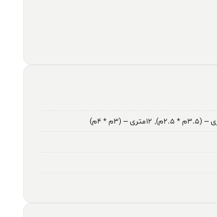
,
۱۲متری – (۳م * ۴م)