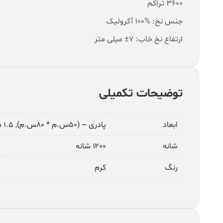
۳۶۰۰ تراکم
جنس نخ: %100 آکرولیک
ارتفاع نخ خاب: ۷± میلی متر
توضیحات تکمیلی
ابعاد
پادری – (۵۰س.م * ۸۰س.م)
,
۱.۵ متری – (۱م * ۱.۵م)
شانه
۱۲۰۰ شانه
رنگ
کرم