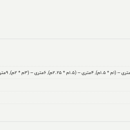
,
۴متری – (۱.۵م * ۲.۲۵م)
,
۶متری – (۳م * ۲م)
,
۹متری – (۳.۵م * ۲.۵م)