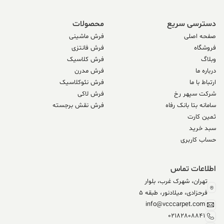
دسترسی سریع
محصولات
صفحه اصلی
فرش ماشینی
فروشگاه
فرش فانتزی
وبلاگ
فرش کلاسیک
درباره ما
فرش مدرن
ارتباط با ما
فرش نئوکلاسیک
شرکت سپهر رخ
فرش لاکی
سامانه بتا بانک رفاه
فرش نقش برجسته
ثمین کارت
سبد خرید
حساب کاربری
اطلاعات تماس
تهران، شهرک غرب، بلوار
فرحزادی، میلادنور، طبقه 5
info@vcccarpet.com
02182808841