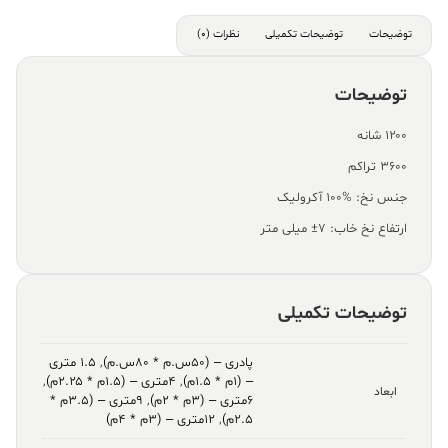
توضیحات
توضیحات تکمیلی
نظرات (0)
توضیحات
۱۲۰۰ شانه
۳۶۰۰ تراکم
جنس نخ: %100 آکرولیک
ارتفاع نخ خاب: ۷± میلی متر
توضیحات تکمیلی
پادری – (۵۰س.م * ۸۰س.م)
,
۱.۵ متری
– (۱م * ۱.۵م)
,
۴متری – (۱.۵م * ۲.۲۵م)
,
ابعاد
۶متری – (۳م * ۲م)
,
۹متری – (۳.۵م *
۲.۵م)
,
۱۲متری – (۳م * ۴م)