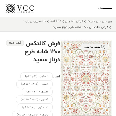
منو
وی سی سی کارپت
فرش ماشینی
COLTEX
کلکسیون رویال 1
فرش کالتکس ۱۲۰۰ شانه طرح درناز سفید
فرش کالتکس
فروش ویژه!
تصویر سه بعدی
۱۲۰۰ شانه طرح
درناز سفید
ابعاد
۱۲متری - (۳م * ۴م)
۹متری - (۳.۵م * ۲.۵م)
۶متری - (۳م * ۲م)
۴متری - (۱.۵م * ۲.۲۵م)
۱.۵ متری - (۱م * ۱.۵م)
پادری - (۵۰س.م * ۸۰س.م)