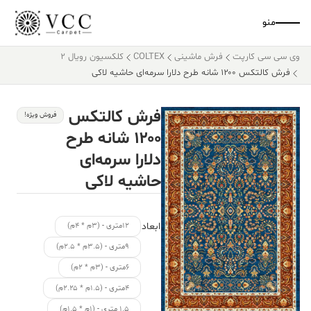
منو
وی سی سی کارپت
فرش ماشینی
COLTEX
کلکسیون رویال 2
فرش کالتکس ۱۲۰۰ شانه طرح دلارا سرمه‌ای حاشیه لاکی
فرش کالتکس
فروش ویژه!
۱۲۰۰ شانه طرح
دلارا سرمه‌ای
حاشیه لاکی
ابعاد
۱۲متری - (۳م * ۴م)
۹متری - (۳.۵م * ۲.۵م)
۶متری - (۳م * ۲م)
۴متری - (۱.۵م * ۲.۲۵م)
۱.۵ متری - (۱م * ۱.۵م)