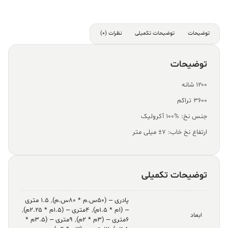
توضیحات
توضیحات تکمیلی
نظرات (0)
توضیحات
۱۲۰۰ شانه
۳۶۰۰ تراکم
جنس نخ: %100 آکرولیک
ارتفاع نخ خاب: ۷± میلی متر
توضیحات تکمیلی
پادری – (۵۰س.م * ۸۰س.م)
,
۱.۵ متری
– (۱م * ۱.۵م)
,
۴متری – (۱.۵م * ۲.۲۵م)
,
ابعاد
۶متری – (۳م * ۲م)
,
۹متری – (۳.۵م *