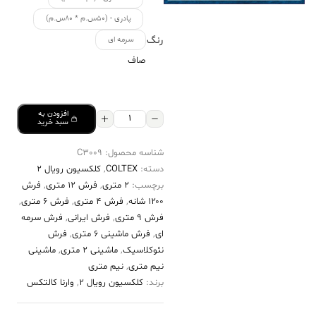
پادری - (۵۰س.م * ۸۰س.م)
رنگ
سرمه ای
صاف
افزودن به
فرش
سبد خرید
کالتکس
شناسه محصول:
C3009
۱۲۰۰
دسته:
COLTEX
,
کلکسیون رویال 2
شانه
برچسب:
2 متری
,
فرش 12 متری
,
فرش
طرح
۱۲۰۰ شانه
,
فرش 4 متری
,
فرش 6 متری
,
دلارا
فرش 9 متری
,
فرش ایرانی
,
فرش سرمه
ای
,
فرش ماشینی 6 متری
,
فرش
سرمه‌ای
نئوکلاسیک
,
ماشینی 2 متری
,
ماشینی
حاشیه
نیم متری
,
نیم متری
لاکی
برند:
کلکسیون رویال 2
,
وارنا کالتکس
عدد