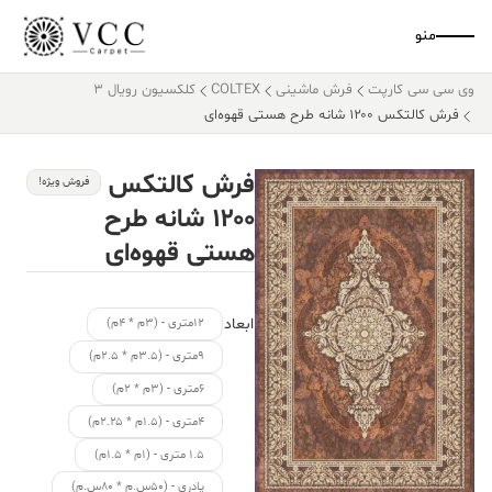
منو
وی سی سی کارپت
فرش ماشینی
COLTEX
کلکسیون رویال 3
فرش کالتکس ۱۲۰۰ شانه طرح هستی قهوه‌ای
فرش کالتکس
فروش ویژه!
۱۲۰۰ شانه طرح
هستی قهوه‌ای
ابعاد
۱۲متری - (۳م * ۴م)
۹متری - (۳.۵م * ۲.۵م)
۶متری - (۳م * ۲م)
۴متری - (۱.۵م * ۲.۲۵م)
۱.۵ متری - (۱م * ۱.۵م)
پادری - (۵۰س.م * ۸۰س.م)