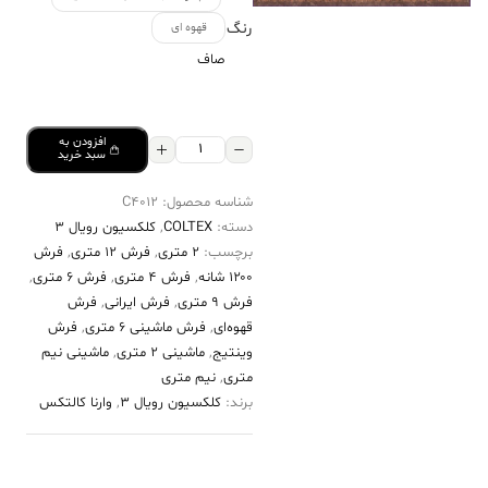
رنگ
قهوه ای
صاف
افزودن به
فرش
سبد خرید
کالتکس
شناسه محصول:
C4012
۱۲۰۰
دسته:
COLTEX
,
کلکسیون رویال 3
شانه
برچسب:
2 متری
,
فرش 12 متری
,
فرش
طرح
۱۲۰۰ شانه
,
فرش 4 متری
,
فرش 6 متری
,
هستی
فرش 9 متری
,
فرش ایرانی
,
فرش
قهوه‌ای
,
فرش ماشینی 6 متری
,
فرش
قهوه‌ای
وینتیج
,
ماشینی 2 متری
,
ماشینی نیم
عدد
متری
,
نیم متری
برند:
کلکسیون رویال 3
,
وارنا کالتکس