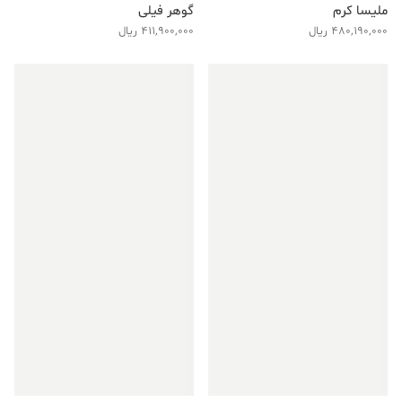
ملیسا کرم
گوهر فیلی
480,190,000
ریال
411,900,000
ریال
فروش ویژه!
فروش ویژه!