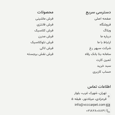
دسترسی سریع
محصولات
صفحه اصلی
فرش ماشینی
فروشگاه
فرش فانتزی
وبلاگ
فرش کلاسیک
درباره ما
فرش مدرن
ارتباط با ما
فرش نئوکلاسیک
شرکت سپهر رخ
فرش لاکی
سامانه بتا بانک رفاه
فرش نقش برجسته
ثمین کارت
سبد خرید
حساب کاربری
اطلاعات تماس
تهران، شهرک غرب، بلوار
فرحزادی، میلادنور، طبقه 5
info@vcccarpet.com
02182808841