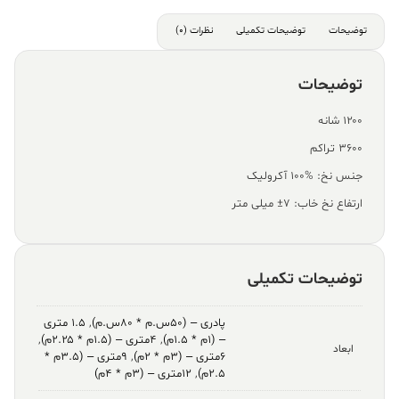
توضیحات
توضیحات تکمیلی
نظرات (0)
توضیحات
۱۲۰۰ شانه
۳۶۰۰ تراکم
جنس نخ: %100 آکرولیک
ارتفاع نخ خاب: ۷± میلی متر
توضیحات تکمیلی
پادری – (۵۰س.م * ۸۰س.م)
,
۱.۵ متری
– (۱م * ۱.۵م)
,
۴متری – (۱.۵م * ۲.۲۵م)
,
ابعاد
۶متری – (۳م * ۲م)
,
۹متری – (۳.۵م *
۲.۵م)
,
۱۲متری – (۳م * ۴م)