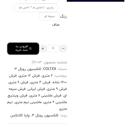
پادری - (۵۰س.م * ۸۰س.م)
رنگ
سرمه ای
صاف
افزودن به
فرش
سبد خرید
کالتکس
شناسه محصول:
C4013
۱۲۰۰
دسته:
COLTEX
,
کلکسیون رویال 3
شانه
برچسب:
2 متری
,
فرش 12 متری
,
فرش
طرح
۱۲۰۰ شانه
,
فرش 4 متری
,
فرش 6 متری
,
هستی
فرش 9 متری
,
فرش ایرانی
,
فرش سرمه
ای
,
فرش ماشینی 6 متری
,
فرش وینتیج
,
سرمه‌ای
ماشینی 2 متری
,
ماشینی نیم متری
,
نیم
عدد
متری
برند:
کلکسیون رویال 3
,
وارنا کالتکس