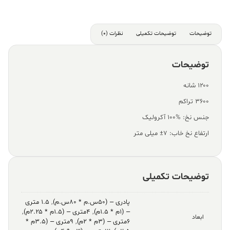
توضیحات
توضیحات تکمیلی
نظرات (0)
توضیحات
۱۲۰۰ شانه
۳۶۰۰ تراکم
جنس نخ: %100 آکرولیک
ارتفاع نخ خاب: ۷± میلی متر
توضیحات تکمیلی
پادری – (۵۰س.م * ۸۰س.م)
,
۱.۵ متری
– (۱م * ۱.۵م)
,
۴متری – (۱.۵م * ۲.۲۵م)
,
ابعاد
۶متری – (۳م * ۲م)
,
۹متری – (۳.۵م *