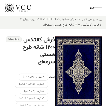
منو
وی سی سی کارپت
فرش ماشینی
COLTEX
کلکسیون رویال 3
فرش کالتکس ۱۲۰۰ شانه طرح هستی سرمه‌ای
فرش کالتکس
فروش ویژه!
۱۲۰۰ شانه طرح
هستی
سرمه‌ای
ابعاد
۱۲متری - (۳م * ۴م)
۹متری - (۳.۵م * ۲.۵م)
۶متری - (۳م * ۲م)
۴متری - (۱.۵م * ۲.۲۵م)
۱.۵ متری - (۱م * ۱.۵م)