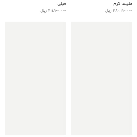
ملیسا کرم
فیلی
480,190,000
ریال
411,900,000
ریال
فروش ویژه!
فروش ویژه!