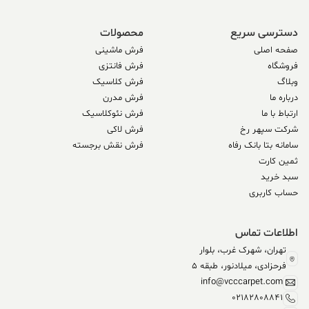
دسترسی سریع
محصولات
صفحه اصلی
فرش ماشینی
فروشگاه
فرش فانتزی
وبلاگ
فرش کلاسیک
درباره ما
فرش مدرن
ارتباط با ما
فرش نئوکلاسیک
شرکت سپهر رخ
فرش لاکی
سامانه بتا بانک رفاه
فرش نقش برجسته
ثمین کارت
سبد خرید
حساب کاربری
اطلاعات تماس
تهران، شهرک غرب، بلوار
فرحزادی، میلادنور، طبقه 5
info@vcccarpet.com
02182808841