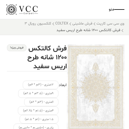
منو
وی سی سی کارپت
فرش ماشینی
COLTEX
کلکسیون رویال 3
فرش کالتکس ۱۲۰۰ شانه طرح اریس سفید
فرش کالتکس
فروش ویژه!
۱۲۰۰ شانه طرح
اریس سفید
ابعاد
۱۲متری - (۳م * ۴م)
۹متری - (۳.۵م * ۲.۵م)
۶متری - (۳م * ۲م)
۴متری - (۱.۵م * ۲.۲۵م)
۱.۵ متری - (۱م * ۱.۵م)
پادری - (۵۰س.م * ۸۰س.م)