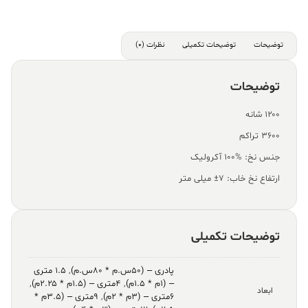
توضیحات
توضیحات تکمیلی
نظرات (0)
توضیحات
۱۲۰۰ شانه
۳۶۰۰ تراکم
جنس نخ: %100 آکرولیک
ارتفاع نخ خاب: ۷± میلی متر
توضیحات تکمیلی
پادری – (۵۰س.م * ۸۰س.م)
,
۱.۵ متری
– (۱م * ۱.۵م)
,
۴متری – (۱.۵م * ۲.۲۵م)
,
ابعاد
۶متری – (۳م * ۲م)
,
۹متری – (۳.۵م *