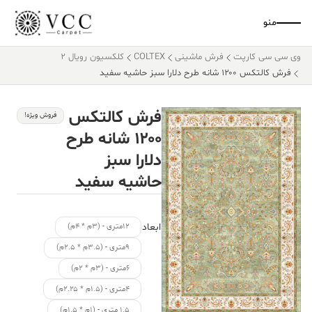
منو
وی سی سی کارپت
فرش ماشینی
COLTEX
کلکسیون رویال 2
فرش کالتکس ۱۲۰۰ شانه طرح دلارا سبز حاشیه سفید
فرش کالتکس
فروش ویژه!
۱۲۰۰ شانه طرح
دلارا سبز
حاشیه سفید
ابعاد
۱۲متری - (۳م * ۴م)
۹متری - (۳.۵م * ۲.۵م)
۶متری - (۳م * ۲م)
۴متری - (۱.۵م * ۲.۲۵م)
۱.۵ متری - (۱م * ۱.۵م)