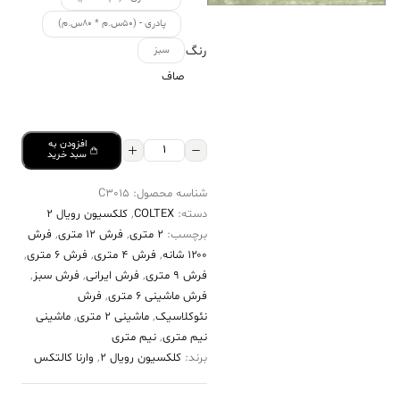
پادری - (۵۰س.م * ۸۰س.م)
رنگ
سبز
صاف
افزودن به
فرش
سبد خرید
کالتکس
شناسه محصول:
C3015
۱۲۰۰
دسته:
COLTEX
,
کلکسیون رویال 2
شانه
برچسب:
2 متری
,
فرش 12 متری
,
فرش
طرح
۱۲۰۰ شانه
,
فرش 4 متری
,
فرش 6 متری
,
دلارا
فرش 9 متری
,
فرش ایرانی
,
فرش سبز
,
فرش ماشینی 6 متری
,
فرش
سبز
نئوکلاسیک
,
ماشینی 2 متری
,
ماشینی
حاشیه
نیم متری
,
نیم متری
سفید
برند:
کلکسیون رویال 2
,
وارنا کالتکس
عدد