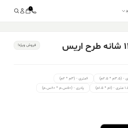
0
د
فرش کالتکس ۱۲۰۰ شانه طرح اریس
فروش ویژه!
۶متری - (۳م * ۲م)
ی - (۱م * ۱.۵م)
پادری - (۵۰س.م * ۸۰س.م)