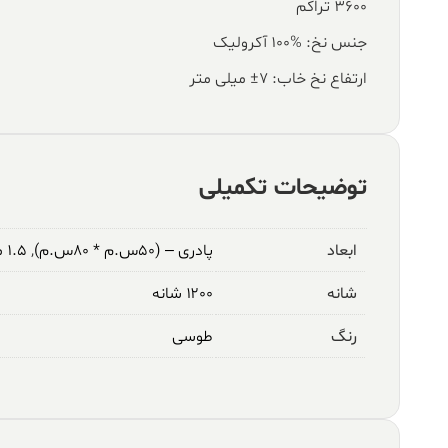
۳۶۰۰ تراکم
جنس نخ: %100 آکرولیک
ارتفاع نخ خاب: ۷± میلی متر
توضیحات تکمیلی
ابعاد
پادری – (۵۰س.م * ۸۰س.م)
,
۱.۵ متری – (۱م * ۱.۵م)
شانه
۱۲۰۰ شانه
رنگ
طوسی