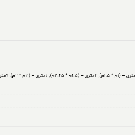
,
۴متری – (۱.۵م * ۲.۲۵م)
,
۶متری – (۳م * ۲م)
,
۹متری – (۳.۵م * ۲.۵م)