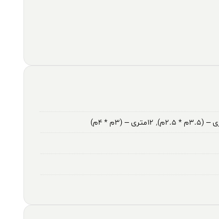
,
۱۲متری – (۳م * ۴م)