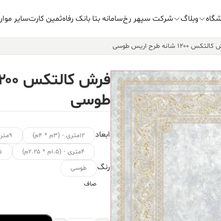
شگاه
وبلاگ
شرکت سپهر رخ
سامانه بتا بانک رفاه
ثمین کارت
سایر موار
کس ۱۲۰۰ شانه طرح اریس طوسی
طوسی
ابعاد
۱۲متری - (۳م * ۴م)
۹متری - (۳.۵م * ۲.۵م)
۴متری - (۱.۵م * ۲.۲۵م)
۱.۵ متر
رنگ
طوسی
صاف