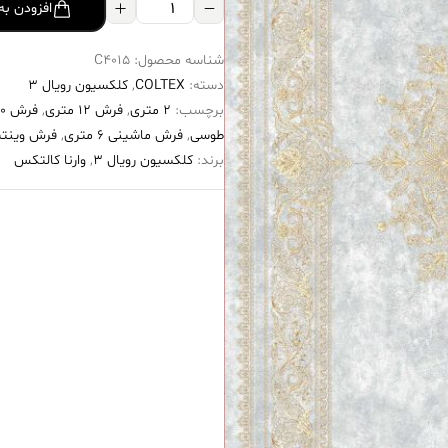
فرش
افزودن به
کالتکس
شناسه محصول:
C4015
۱۲۰۰
دسته:
COLTEX
,
کلکسیون رویال 3
شانه
برچسب:
2 متری
,
فرش 12 متری
,
فرش ۱۲۰۰ شانه
طرح
طوسی
,
فرش ماشینی 6 متری
,
فرش وینتی
اریس
برند:
کلکسیون رویال 3
,
وارنا کالتکس
طوسی
عدد