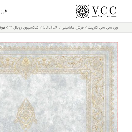
فرو
وی سی سی کارپت
فرش ماشینی
COLTEX
کلکسیون رویال 3
فرش کالت