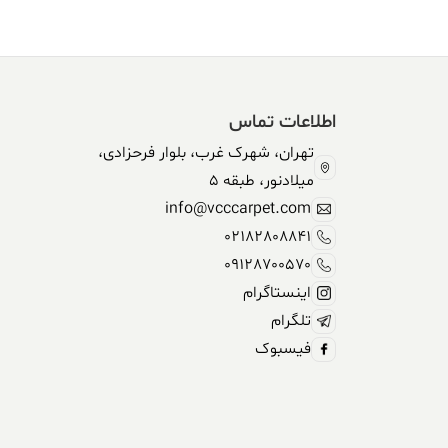
اطلاعات تماس
تهران، شهرک غرب، بلوار فرحزادی،
میلادنور، طبقه 5
info@vcccarpet.com
02182808841
09128700570
اینستاگرام
تلگرام
فیسبوک