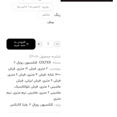
پادری - (۵۰س.م * ۸۰س.م)
رنگ
مشکی
صاف
افزودن به
فرش
سبد خرید
کالتکس
شناسه محصول:
C3016
۱۲۰۰
دسته:
COLTEX
,
کلکسیون رویال 2
شانه
برچسب:
2 متری
,
فرش 12 متری
,
فرش
طرح
۱۲۰۰ شانه
,
فرش 4 متری
,
فرش 6 متری
,
کتایون
فرش 9 متری
,
فرش ایرانی
,
فرش
ماشینی 6 متری
,
فرش نئوکلاسیک
,
مشکی
ماشینی 2 متری
,
ماشینی نیم متری
,
نیم
حاشیه
متری
لاکی
برند:
کلکسیون رویال 2
,
وارنا کالتکس
عدد