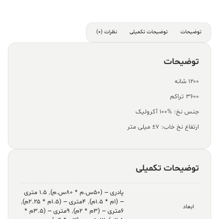
توضیحات
توضیحات تکمیلی
نظرات (0)
توضیحات
۱۲۰۰ شانه
۳۶۰۰ تراکم
جنس نخ: %100 آکرولیک
ارتفاع نخ خاب: ۷± میلی متر
توضیحات تکمیلی
پادری – (۵۰س.م * ۸۰س.م)
,
۱.۵ متری
– (۱م * ۱.۵م)
,
۴متری – (۱.۵م * ۲.۲۵م)
,
ابعاد
۶متری – (۳م * ۲م)
,
۹متری – (۳.۵م *