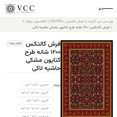
منو
وی سی سی کارپت
فرش ماشینی
COLTEX
کلکسیون رویال 2
فرش کالتکس ۱۲۰۰ شانه طرح کتایون مشکی حاشیه لاکی
فرش کالتکس
فروش ویژه!
۱۲۰۰ شانه طرح
کتایون مشکی
حاشیه لاکی
ابعاد
۱۲متری - (۳م * ۴م)
۹متری - (۳.۵م * ۲.۵م)
۶متری - (۳م * ۲م)
۴متری - (۱.۵م * ۲.۲۵م)
۱.۵ متری - (۱م * ۱.۵م)