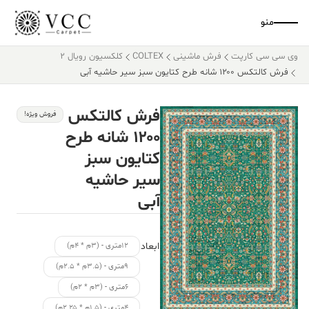
منو
وی سی سی کارپت
فرش ماشینی
COLTEX
کلکسیون رویال 2
فرش کالتکس ۱۲۰۰ شانه طرح کتایون سبز سیر حاشیه آبی
فرش کالتکس
فروش ویژه!
۱۲۰۰ شانه طرح
کتایون سبز
سیر حاشیه
آبی
ابعاد
۱۲متری - (۳م * ۴م)
۹متری - (۳.۵م * ۲.۵م)
۶متری - (۳م * ۲م)
۴متری - (۱.۵م * ۲.۲۵م)