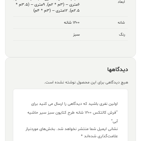
ابعاد
۶متری – (۳م * ۲م)
,
۹متری – (۳.۵م *
۲.۵م)
,
۱۲متری – (۳م * ۴م)
۱۲۰۰ شانه
شانه
سبز
رنگ
دیدگاهها
هیچ دیدگاهی برای این محصول نوشته نشده است.
اولین نفری باشید که دیدگاهی را ارسال می کنید برای
“فرش کالتکس ۱۲۰۰ شانه طرح کتایون سبز سیر حاشیه
آبی”
نشانی ایمیل شما منتشر نخواهد شد.
بخش‌های موردنیاز
علامت‌گذاری شده‌اند
*