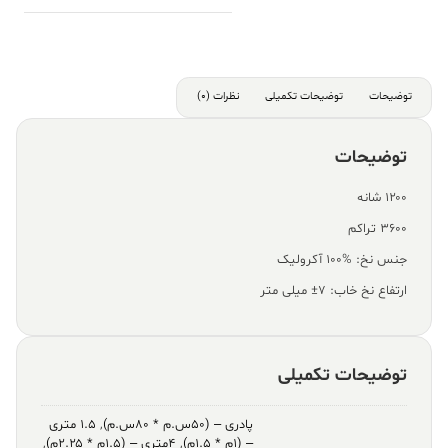
آبی
عدد
توضیحات
توضیحات تکمیلی
نظرات (0)
توضیحات
۱۲۰۰ شانه
۳۶۰۰ تراکم
جنس نخ: %100 آکرولیک
ارتفاع نخ خاب: ۷± میلی متر
توضیحات تکمیلی
پادری – (۵۰س.م * ۸۰س.م)
,
۱.۵ متری
– (۱م * ۱.۵م)
,
۴متری – (۱.۵م * ۲.۲۵م)
,