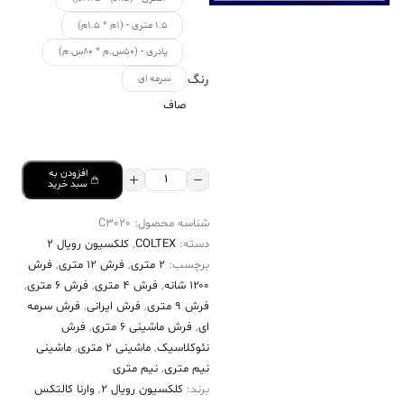
۱.۵ متری - (۱م * ۱.۵م)
پادری - (۵۰س.م * ۸۰س.م)
رنگ
سرمه ای
صاف
افزودن به
فرش
سبد خرید
کالتکس
شناسه محصول:
C3020
۱۲۰۰
دسته:
COLTEX
,
کلکسیون رویال 2
شانه
برچسب:
2 متری
,
فرش 12 متری
,
فرش
طرح
۱۲۰۰ شانه
,
فرش 4 متری
,
فرش 6 متری
,
کتایون
فرش 9 متری
,
فرش ایرانی
,
فرش سرمه
ای
,
فرش ماشینی 6 متری
,
فرش
سرمه‌ای
نئوکلاسیک
,
ماشینی 2 متری
,
ماشینی
حاشیه
نیم متری
,
نیم متری
لاکی
برند:
کلکسیون رویال 2
,
وارنا کالتکس