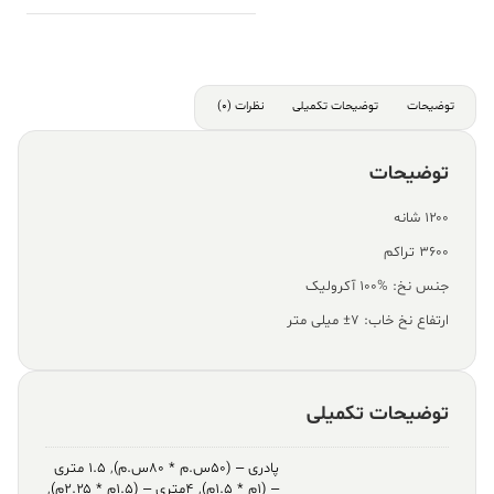
عدد
توضیحات
توضیحات تکمیلی
نظرات (0)
توضیحات
۱۲۰۰ شانه
۳۶۰۰ تراکم
جنس نخ: %100 آکرولیک
ارتفاع نخ خاب: ۷± میلی متر
توضیحات تکمیلی
پادری – (۵۰س.م * ۸۰س.م)
,
۱.۵ متری
– (۱م * ۱.۵م)
,
۴متری – (۱.۵م * ۲.۲۵م)
,