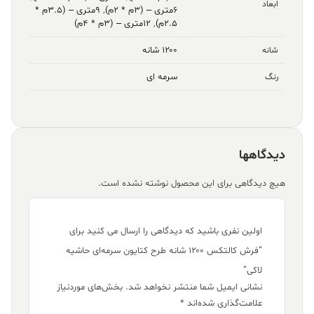
ابعاد
۶متری – (۳م * ۲م)
,
۹متری – (۳.۵م *
۲.۵م)
,
۱۲متری – (۳م * ۴م)
۱۲۰۰ شانه
شانه
سرمه ای
رنگ
دیدگاهها
هیچ دیدگاهی برای این محصول نوشته نشده است.
اولین نفری باشید که دیدگاهی را ارسال می کنید برای
“فرش کالتکس ۱۲۰۰ شانه طرح کتایون سرمه‌ای حاشیه
لاکی”
نشانی ایمیل شما منتشر نخواهد شد.
بخش‌های موردنیاز
علامت‌گذاری شده‌اند
*