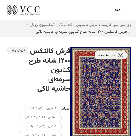
منو
وی سی سی کارپت
فرش ماشینی
COLTEX
کلکسیون رویال 2
فرش کالتکس ۱۲۰۰ شانه طرح کتایون سرمه‌ای حاشیه لاکی
فرش کالتکس
فروش ویژه!
تصویر سه بعدی
۱۲۰۰ شانه طرح
کتایون
سرمه‌ای
حاشیه لاکی
ابعاد
۱۲متری - (۳م * ۴م)
۹متری - (۳.۵م * ۲.۵م)
۶متری - (۳م * ۲م)
۴متری - (۱.۵م * ۲.۲۵م)