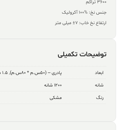
۳۶۰۰ تراکم
جنس نخ: %100 آکرولیک
ارتفاع نخ خاب: ۷± میلی متر
توضیحات تکمیلی
ابعاد
پادری – (۵۰س.م * ۸۰س.م)
,
۱.۵ متری – (۱م * ۱.۵م)
شانه
۱۲۰۰ شانه
رنگ
مشکی