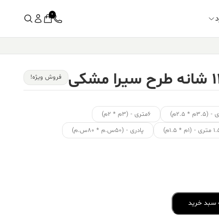
0
د
فروش ویژه!
۶متری - (۳م * ۲م)
ی - (۱م * ۱.۵م)
پادری - (۵۰س.م * ۸۰س.م)
 سبد خرید