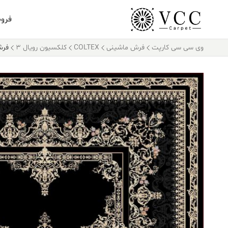
فرو
وی سی سی کارپت
فرش ماشینی
COLTEX
کلکسیون رویال 3
فرش کالت