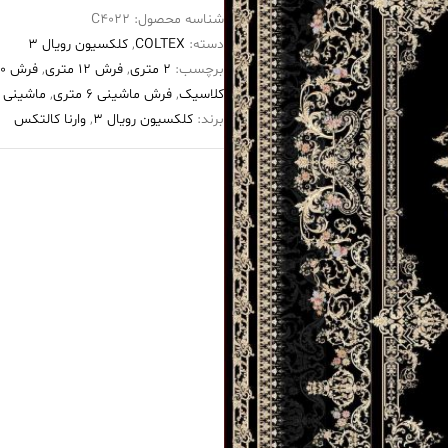
شناسه محصول:
C4022
۱۲۰۰
دسته:
COLTEX
,
کلکسیون رویال 3
شانه
برچسب:
2 متری
,
فرش 12 متری
,
فرش ۱۲۰۰ شانه
طرح
کلاسیک
,
فرش ماشینی 6 متری
,
ماشینی 2 متری
سیرا
برند:
کلکسیون رویال 3
,
وارنا کالتکس
مشکی
عدد