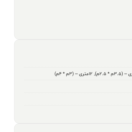
,
۱۲متری – (۳م * ۴م)