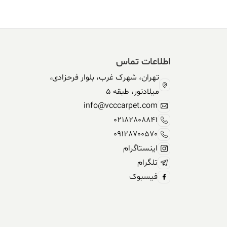
اطلاعات تماس
تهران، شهرک غرب، بلوار فرحزادی،
میلادنور، طبقه 5
info@vcccarpet.com
02182808841
09128700570
اینستاگرام
تلگرام
فیسبوک