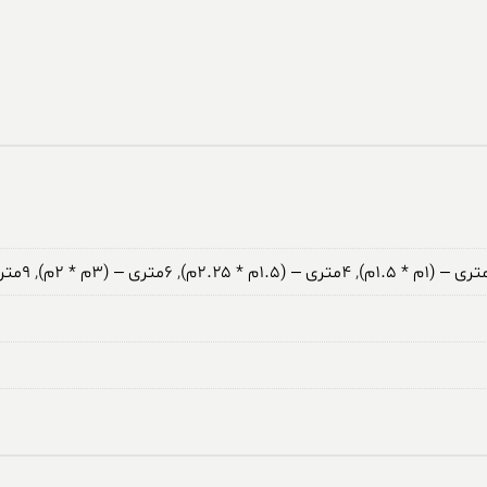
,
۴متری – (۱.۵م * ۲.۲۵م)
,
۶متری – (۳م * ۲م)
,
۹متری – (۳.۵م * ۲.۵م)