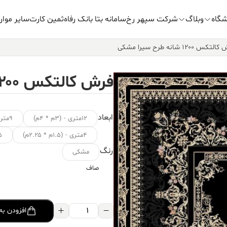
شگاه
وبلاگ
شرکت سپهر رخ
سامانه بتا بانک رفاه
ثمین کارت
سایر موار
کس ۱۲۰۰ شانه طرح سیرا مشکی
فرش کالتکس ۱۲۰۰ شانه طرح سیرا مشکی
ابعاد
۱۲متری - (۳م * ۴م)
۹متری - (۳.۵م * ۲.۵م)
۴متری - (۱.۵م * ۲.۲۵م)
۱.۵ متر
رنگ
مشکی
صاف
فرش
افزودن به
کالتکس