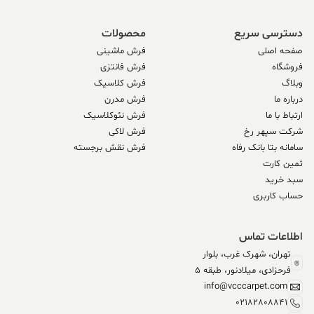
دسترسی سریع
محصولات
صفحه اصلی
فرش ماشینی
فروشگاه
فرش فانتزی
وبلاگ
فرش کلاسیک
درباره ما
فرش مدرن
ارتباط با ما
فرش نئوکلاسیک
شرکت سپهر رخ
فرش لاکی
سامانه بتا بانک رفاه
فرش نقش برجسته
ثمین کارت
سبد خرید
حساب کاربری
اطلاعات تماس
تهران، شهرک غرب، بلوار
فرحزادی، میلادنور، طبقه 5
info@vcccarpet.com
02182808841