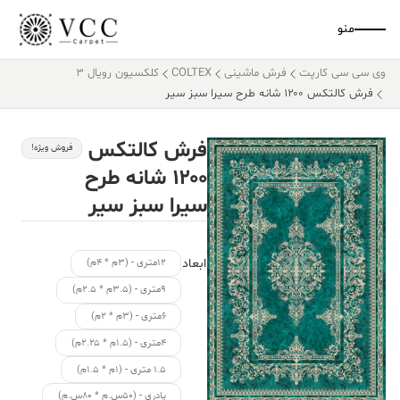
منو
وی سی سی کارپت
فرش ماشینی
COLTEX
کلکسیون رویال 3
فرش کالتکس ۱۲۰۰ شانه طرح سیرا سبز سیر
فرش کالتکس
فروش ویژه!
۱۲۰۰ شانه طرح
سیرا سبز سیر
ابعاد
۱۲متری - (۳م * ۴م)
۹متری - (۳.۵م * ۲.۵م)
۶متری - (۳م * ۲م)
۴متری - (۱.۵م * ۲.۲۵م)
۱.۵ متری - (۱م * ۱.۵م)
پادری - (۵۰س.م * ۸۰س.م)