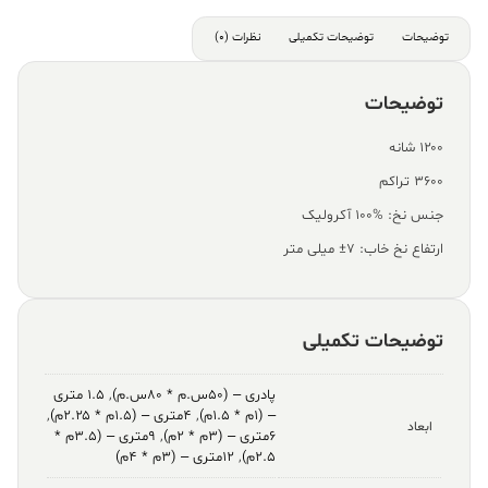
توضیحات
توضیحات تکمیلی
نظرات (0)
توضیحات
۱۲۰۰ شانه
۳۶۰۰ تراکم
جنس نخ: %100 آکرولیک
ارتفاع نخ خاب: ۷± میلی متر
توضیحات تکمیلی
پادری – (۵۰س.م * ۸۰س.م)
,
۱.۵ متری
– (۱م * ۱.۵م)
,
۴متری – (۱.۵م * ۲.۲۵م)
,
ابعاد
۶متری – (۳م * ۲م)
,
۹متری – (۳.۵م *
۲.۵م)
,
۱۲متری – (۳م * ۴م)