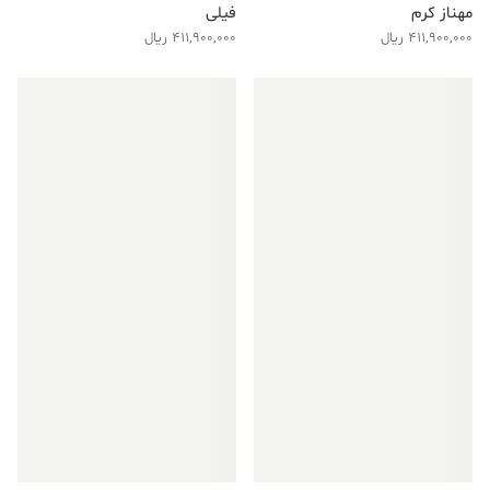
مهناز کرم
فیلی
411,900,000
ریال
411,900,000
ریال
فروش ویژه!
فروش ویژه!