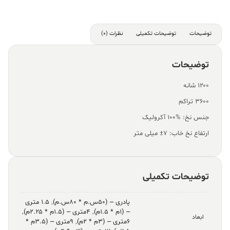
توضیحات
توضیحات تکمیلی
نظرات (0)
توضیحات
۱۲۰۰ شانه
۳۶۰۰ تراکم
جنس نخ: %100 آکرولیک
ارتفاع نخ خاب: ۷± میلی متر
توضیحات تکمیلی
پادری – (۵۰س.م * ۸۰س.م)
,
۱.۵ متری
– (۱م * ۱.۵م)
,
۴متری – (۱.۵م * ۲.۲۵م)
,
ابعاد
۶متری – (۳م * ۲م)
,
۹متری – (۳.۵م *