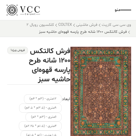
منو
وی سی سی کارپت
فرش ماشینی
COLTEX
کلکسیون رویال 2
فرش کالتکس ۱۲۰۰ شانه طرح پارسه قهوه‌ای حاشیه سبز
فرش کالتکس
فروش ویژه!
۱۲۰۰ شانه طرح
پارسه قهوه‌ای
حاشیه سبز
ابعاد
۱۲متری - (۳م * ۴م)
۹متری - (۳.۵م * ۲.۵م)
۶متری - (۳م * ۲م)
۴متری - (۱.۵م * ۲.۲۵م)
۱.۵ متری - (۱م * ۱.۵م)