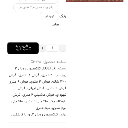
پادری - (۵۰س.م * ۸۰س.م)
رنگ
قهوه ای
صاف
افزودن به
فرش
سبد خرید
کالتکس
شناسه محصول:
C3025
۱۲۰۰
دسته:
COLTEX
,
کلکسیون رویال 2
شانه
برچسب:
2 متری
,
فرش 12 متری
,
فرش
طرح
۱۲۰۰ شانه
,
فرش 4 متری
,
فرش 6 متری
,
پارسه
فرش 9 متری
,
فرش ایرانی
,
فرش
قهوه‌ای
,
فرش ماشینی 6 متری
,
فرش
قهوه‌ای
نئوکلاسیک
,
ماشینی 2 متری
,
ماشینی
حاشیه
نیم متری
,
نیم متری
سبز
برند:
کلکسیون رویال 2
,
وارنا کالتکس
عدد