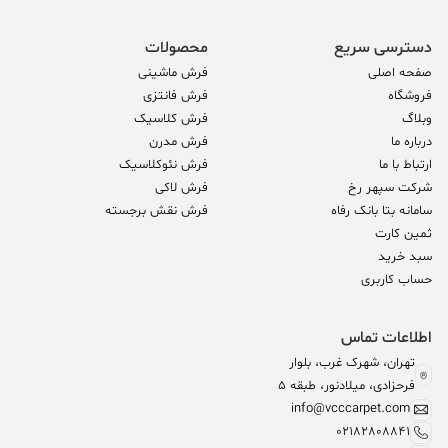
دسترسی سریع
محصولات
صفحه اصلی
فرش ماشینی
فروشگاه
فرش فانتزی
وبلاگ
فرش کلاسیک
درباره ما
فرش مدرن
ارتباط با ما
فرش نئوکلاسیک
شرکت سپهر رخ
فرش لاکی
سامانه بتا بانک رفاه
فرش نقش برجسته
ثمین کارت
سبد خرید
حساب کاربری
اطلاعات تماس
تهران، شهرک غرب، بلوار
فرحزادی، میلادنور، طبقه 5
info@vcccarpet.com
02182808841