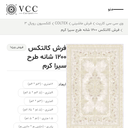
منو
وی سی سی کارپت
فرش ماشینی
COLTEX
کلکسیون رویال 3
فرش کالتکس ۱۲۰۰ شانه طرح سیرا کرم
فرش کالتکس
فروش ویژه!
۱۲۰۰ شانه طرح
سیرا کرم
ابعاد
۱۲متری - (۳م * ۴م)
۹متری - (۳.۵م * ۲.۵م)
۶متری - (۳م * ۲م)
۴متری - (۱.۵م * ۲.۲۵م)
۱.۵ متری - (۱م * ۱.۵م)
پادری - (۵۰س.م * ۸۰س.م)