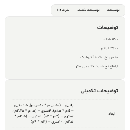
توضیحات
توضیحات تکمیلی
نظرات (0)
توضیحات
۱۲۰۰ شانه
۳۶۰۰ تراکم
جنس نخ: %100 آکرولیک
ارتفاع نخ خاب: ۷± میلی متر
توضیحات تکمیلی
پادری – (۵۰س.م * ۸۰س.م)
,
۱.۵ متری
– (۱م * ۱.۵م)
,
۴متری – (۱.۵م * ۲.۲۵م)
,
ابعاد
۶متری – (۳م * ۲م)
,
۹متری – (۳.۵م *
۲.۵م)
,
۱۲متری – (۳م * ۴م)