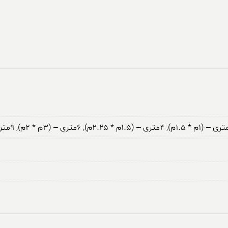
,
۴متری – (۱.۵م * ۲.۲۵م)
,
۶متری – (۳م * ۲م)
,
۹متری – (۳.۵م * ۲.۵م)