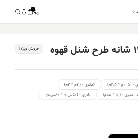
0
د
فرش کالتکس ۱۲۰۰ شانه طرح شنل قهوه
فروش ویژه!
۶متری - (۳م * ۲م)
ی - (۱م * ۱.۵م)
پادری - (۵۰س.م * ۸۰س.م)