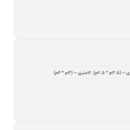
,
۱۲متری – (۳م * ۴م)