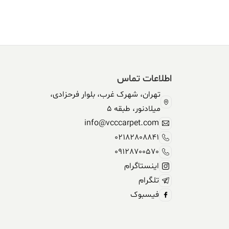
اطلاعات تماس
تهران، شهرک غرب، بلوار فرحزادی،
میلادنور، طبقه 5
info@vcccarpet.com
02182808841
09128700570
اینستاگرام
تلگرام
فیسبوک