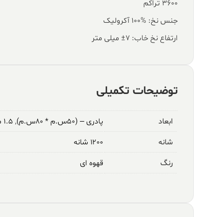
۳۶۰۰ تراکم
جنس نخ: %100 آکرولیک
ارتفاع نخ خاب: ۷± میلی متر
توضیحات تکمیلی
ابعاد
پادری – (۵۰س.م * ۸۰س.م)
,
۱.۵ متری – (۱م * ۱.۵م)
شانه
۱۲۰۰ شانه
رنگ
قهوه ای