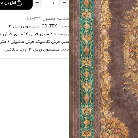
فرش
افزودن به
کالتکس
شناسه محصول:
C4033
۱۲۰۰
دسته:
COLTEX
,
کلکسیون رویال 3
شانه
برچسب:
2 متری
,
فرش 12 متری
,
فرش ۱۲۰۰ شانه
طرح
سبز
,
فرش کلاسیک
,
فرش ماشینی 6 متری
شنل
برند:
کلکسیون رویال 3
,
وارنا کالتکس
قهوه
ای
حاشیه
سبز
عدد