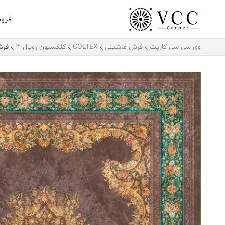
فرو
وی سی سی کارپت
فرش ماشینی
COLTEX
کلکسیون رویال 3
فرش کالتکس