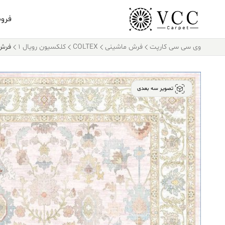
فرو
وی سی سی کارپت
فرش ماشینی
COLTEX
کلکسیون رویال 1
فرش کالتک
تصویر سه بعدی