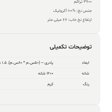
۳۶۰۰ تراکم
جنس نخ: %100 آکرولیک
ارتفاع نخ خاب: ۷± میلی متر
توضیحات تکمیلی
ابعاد
پادری – (۵۰س.م * ۸۰س.م)
,
۱.۵ متری – (۱م * ۱.۵م)
شانه
۱۲۰۰ شانه
رنگ
کرم