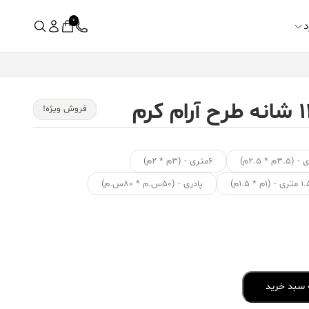
0
د
فروش ویژه!
۶متری - (۳م * ۲م)
ی - (۱م * ۱.۵م)
پادری - (۵۰س.م * ۸۰س.م)
 سبد خرید