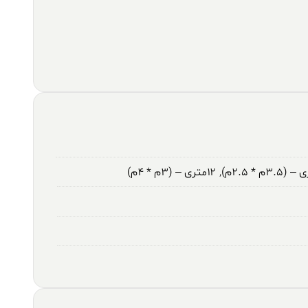
,
۱۲متری – (۳م * ۴م)