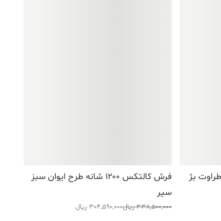
فرش کالتکس ۱۲۰۰ شانه طرح ایوان سبز
سیر
قیمت
قیمت
338,500,000
ریال
304,590,000
ریال
اصلی:
فعلی: