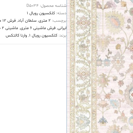
شناسه محصول:
D5034
۱۲۰۰
دسته:
کلکسیون رویال 1
شانه
برچسب:
2 متری
,
سلطان آباد
,
فرش 12 متری
طرح
ایرانی
,
فرش ماشینی 6 متری
,
ماشینی 2 متری
آرام
برند:
کلکسیون رویال 1
,
وارنا کالتکس
کرم
عدد