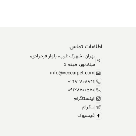
304,590,000 ریال.
338,500,000 ریال
بود.
اطلاعات تماس
تهران، شهرک غرب، بلوار فرحزادی،
میلادنور، طبقه 5
info@vcccarpet.com
02182808841
09128700570
اینستاگرام
تلگرام
فیسبوک