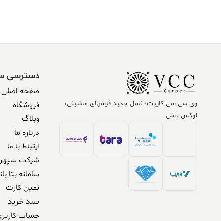
304,590,000 ریال.
338,500,000 ریال
304,590,000 ریال.
,500,000
بود.
بود.
دسترسی س
صفحه اصلی
وی سی سی کارپت؛ نسل جدید فرشهای ماشینی،
فروشگاه
لوکس باش
وبلاگ
درباره ما
ارتباط با ما
شرکت سپهر 
سامانه بتا بان
ثمین کارت
سبد خرید
حساب کاربری