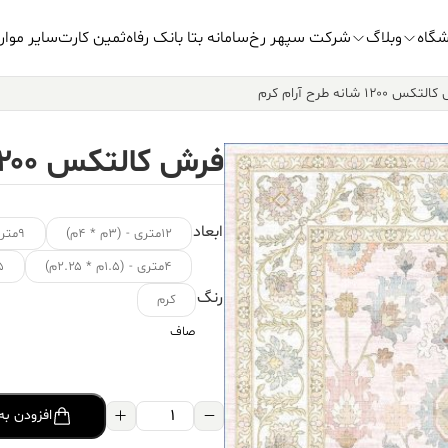
شگاه
وبلاگ
شرکت سپهر رخ
سامانه بتا بانک رفاه
ثمین کارت
سایر موار
س ۱۲۰۰ شانه طرح آرام کرم
فرش کالتکس ۱۲۰۰ شانه طرح آرام کرم
ابعاد
۱۲متری - (۳م * ۴م)
۹متری - (۳.۵م * ۲.۵م)
۴متری - (۱.۵م * ۲.۲۵م)
۱.۵ متر
رنگ
کرم
صاف
فرش
افزودن به
کالتکس