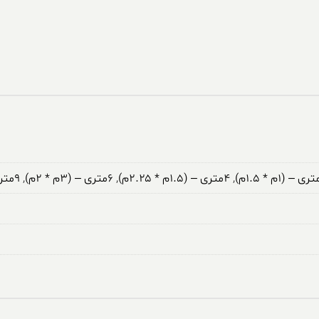
,
۴متری – (۱.۵م * ۲.۲۵م)
,
۶متری – (۳م * ۲م)
,
۹متری – (۳.۵م * ۲.۵م)