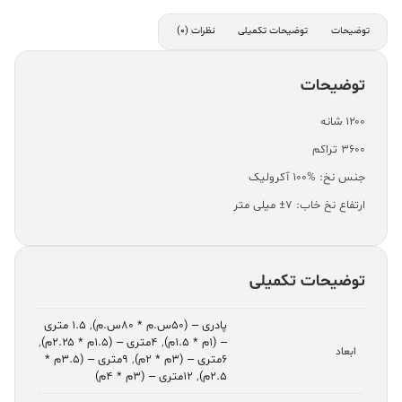
توضیحات
توضیحات تکمیلی
نظرات (0)
توضیحات
۱۲۰۰ شانه
۳۶۰۰ تراکم
جنس نخ: %100 آکرولیک
ارتفاع نخ خاب: ۷± میلی متر
توضیحات تکمیلی
پادری – (۵۰س.م * ۸۰س.م)
,
۱.۵ متری
– (۱م * ۱.۵م)
,
۴متری – (۱.۵م * ۲.۲۵م)
,
ابعاد
۶متری – (۳م * ۲م)
,
۹متری – (۳.۵م *
۲.۵م)
,
۱۲متری – (۳م * ۴م)