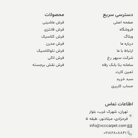
دسترسی سریع
محصولات
صفحه اصلی
فرش ماشینی
فروشگاه
فرش فانتزی
وبلاگ
فرش کلاسیک
درباره ما
فرش مدرن
ارتباط با ما
فرش نئوکلاسیک
شرکت سپهر رخ
فرش لاکی
سامانه بتا بانک رفاه
فرش نقش برجسته
ثمین کارت
سبد خرید
حساب کاربری
اطلاعات تماس
تهران، شهرک غرب، بلوار
فرحزادی، میلادنور، طبقه 5
info@vcccarpet.com
02182808841