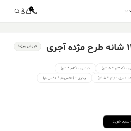
0
د
فروش ویژه!
۶متری - (۳م * ۲م)
ی - (۱م * ۱.۵م)
پادری - (۵۰س.م * ۸۰س.م)
 سبد خرید