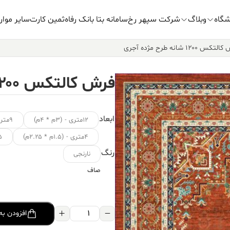
شگاه
وبلاگ
شرکت سپهر رخ
سامانه بتا بانک رفاه
ثمین کارت
سایر موار
کس ۱۲۰۰ شانه طرح مژده آجری
فرش کالتکس ۱۲۰۰ شانه طرح مژده آجری
ابعاد
۱۲متری - (۳م * ۴م)
۹متری - (۳.۵م * ۲.۵م)
۴متری - (۱.۵م * ۲.۲۵م)
۱.۵ متر
رنگ
نارنجی
صاف
فرش
افزودن به
کالتکس