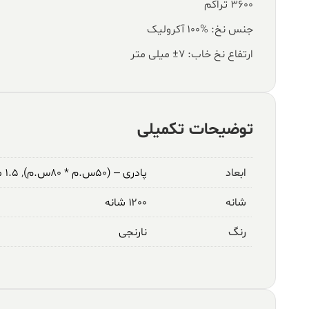
۳۶۰۰ تراکم
جنس نخ: %100 آکرولیک
ارتفاع نخ خاب: ۷± میلی متر
توضیحات تکمیلی
ابعاد
پادری – (۵۰س.م * ۸۰س.م)
,
۱.۵ متری – (۱م * ۱.۵م)
شانه
۱۲۰۰ شانه
رنگ
نارنجی