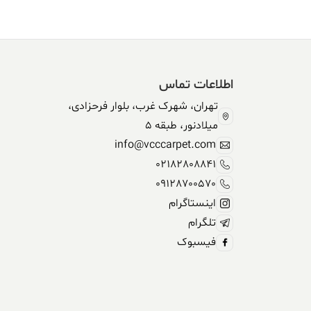
اطلاعات تماس
تهران، شهرک غرب، بلوار فرحزادی،
میلادنور، طبقه 5
info@vcccarpet.com
02182808841
09128700570
اینستاگرام
تلگرام
فیسبوک