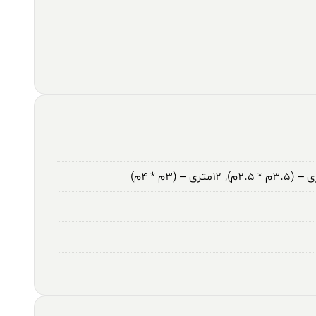
,
۱۲متری – (۳م * ۴م)