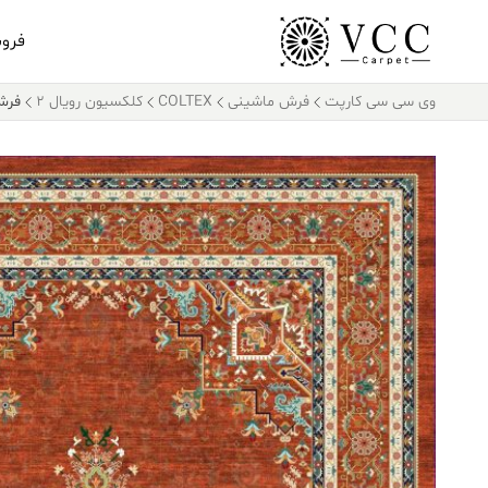
فرو
وی سی سی کارپت
فرش ماشینی
COLTEX
کلکسیون رویال 2
فرش کالت