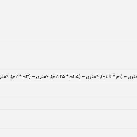
,
۴متری – (۱.۵م * ۲.۲۵م)
,
۶متری – (۳م * ۲م)
,
۹متری – (۳.۵م * ۲.۵م)