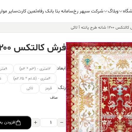
شگاه
وبلاگ
شرکت سپهر رخ
سامانه بتا بانک رفاه
ثمین کارت
سایر موار
 ۱۲۰۰ شانه طرح پانته آ لاکی
فرش کالتکس ۱۲۰۰ شانه طرح پانته آ لاکی
ابعاد
۱۲متری - (۳م * ۴م)
۹متری - (۳.۵م * ۲.۵م)
۴متری - (۱.۵م * ۲.۲۵م)
۱.۵ متر
رنگ
قرمز
لاکی
صاف
فرش
افزودن به
کالتکس