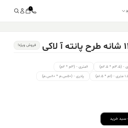
0
د
فروش ویژه!
۶متری - (۳م * ۲م)
ی - (۱م * ۱.۵م)
پادری - (۵۰س.م * ۸۰س.م)
 سبد خرید