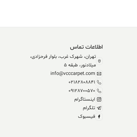
304,590,000 ریال.
338,500,000 ریال
بود.
اطلاعات تماس
تهران، شهرک غرب، بلوار فرحزادی،
میلادنور، طبقه 5
info@vcccarpet.com
02182808841
09128700570
اینستاگرام
تلگرام
فیسبوک