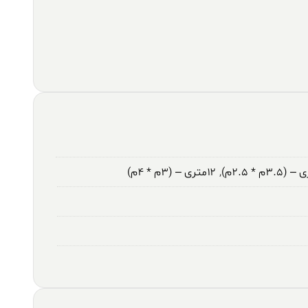
,
۱۲متری – (۳م * ۴م)