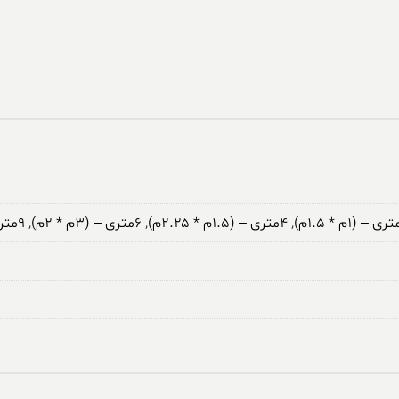
,
۴متری – (۱.۵م * ۲.۲۵م)
,
۶متری – (۳م * ۲م)
,
۹متری – (۳.۵م * ۲.۵م)