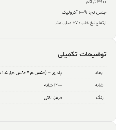
۳۶۰۰ تراکم
جنس نخ: %100 آکرولیک
ارتفاع نخ خاب: ۷± میلی متر
توضیحات تکمیلی
ابعاد
پادری – (۵۰س.م * ۸۰س.م)
,
۱.۵ متری – (۱م * ۱.۵م)
شانه
۱۲۰۰ شانه
رنگ
قرمز
,
لاکی