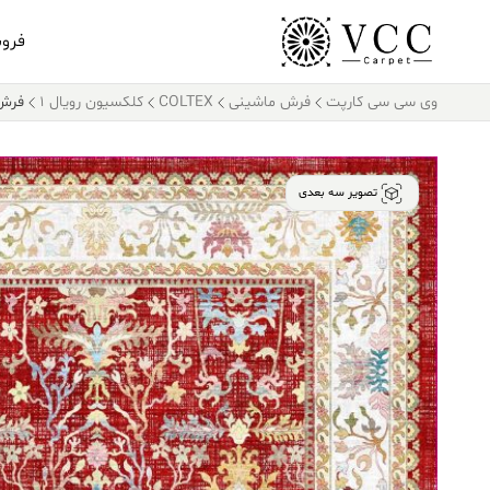
فرو
وی سی سی کارپت
فرش ماشینی
COLTEX
کلکسیون رویال 1
فرش کالتکس
تصویر سه بعدی