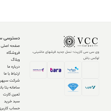
304,590,000 ریال.
338,500,000 ریال
304,590,000 ریال.
,500,000
بود.
بود.
دسترسی س
صفحه اصلی
وی سی سی کارپت؛ نسل جدید فرشهای ماشینی،
فروشگاه
لوکس باش
وبلاگ
درباره ما
ارتباط با ما
شرکت سپهر 
سامانه بتا بان
ثمین کارت
سبد خرید
حساب کاربری