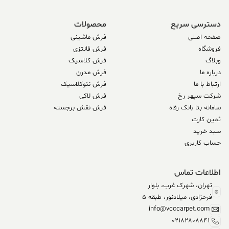
دسترسی سریع
محصولات
صفحه اصلی
فرش ماشینی
فروشگاه
فرش فانتزی
وبلاگ
فرش کلاسیک
درباره ما
فرش مدرن
ارتباط با ما
فرش نئوکلاسیک
شرکت سپهر رخ
فرش لاکی
سامانه بتا بانک رفاه
فرش نقش برجسته
ثمین کارت
سبد خرید
حساب کاربری
اطلاعات تماس
تهران، شهرک غرب، بلوار
فرحزادی، میلادنور، طبقه 5
info@vcccarpet.com
02182808841