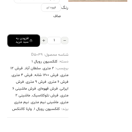
رنگ
قهوه ای
صاف
افزودن به
فرش
سبد خرید
کالتکس
شناسه محصول:
D5039
۱۲۰۰
دسته:
کلکسیون رویال 1
شانه
برچسب:
2 متری
,
سلطان آباد
,
فرش 12
طرح
متری
,
فرش ۱۲۰۰ شانه
,
فرش 4 متری
,
بیتا
فرش 6 متری
,
فرش 9 متری
,
فرش
ایرانی
,
فرش قهوه‌ای
,
فرش ماشینی 6
موکا
متری
,
فرش نئوکلاسیک
,
ماشینی 2
عدد
متری
,
ماشینی نیم متری
,
نیم متری
برند:
کلکسیون رویال 1
,
وارنا کالتکس