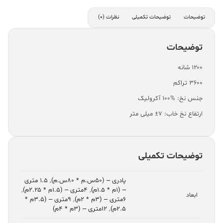
توضیحات
توضیحات تکمیلی
نظرات (0)
توضیحات
۱۲۰۰ شانه
۳۶۰۰ تراکم
جنس نخ: %100 آکرولیک
ارتفاع نخ خاب: ۷± میلی متر
توضیحات تکمیلی
پادری – (۵۰س.م * ۸۰س.م)
,
۱.۵ متری
– (۱م * ۱.۵م)
,
۴متری – (۱.۵م * ۲.۲۵م)
,
ابعاد
۶متری – (۳م * ۲م)
,
۹متری – (۳.۵م *
۲.۵م)
,
۱۲متری – (۳م * ۴م)