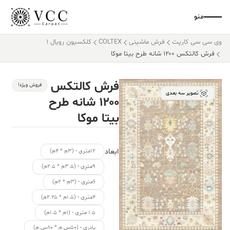
منو
وی سی سی کارپت
فرش ماشینی
COLTEX
کلکسیون رویال 1
فرش کالتکس ۱۲۰۰ شانه طرح بیتا موکا
فرش کالتکس
فروش ویژه!
تصویر سه بعدی
۱۲۰۰ شانه طرح
بیتا موکا
ابعاد
۱۲متری - (۳م * ۴م)
۹متری - (۳.۵م * ۲.۵م)
۶متری - (۳م * ۲م)
۴متری - (۱.۵م * ۲.۲۵م)
۱.۵ متری - (۱م * ۱.۵م)
پادری - (۵۰س.م * ۸۰س.م)