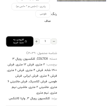
پادری - (۵۰س.م * ۸۰س.م)
رنگ
طوسی
صاف
افزودن به
فرش
سبد خرید
کالتکس
شناسه محصول:
C4039
۱۲۰۰
دسته:
COLTEX
,
کلکسیون رویال 3
شانه
برچسب:
2 متری
,
فرش 12 متری
,
فرش
طرح
۱۲۰۰ شانه
,
فرش 4 متری
,
فرش 6 متری
,
سیوا
فرش 9 متری
,
فرش ایرانی
,
فرش
طوسی
,
فرش کلاسیک
,
فرش ماشینی 6
طوسی
متری
,
ماشینی 2 متری
,
ماشینی نیم
سیر
متری
,
نیم متری
عدد
برند:
کلکسیون رویال 3
,
وارنا کالتکس