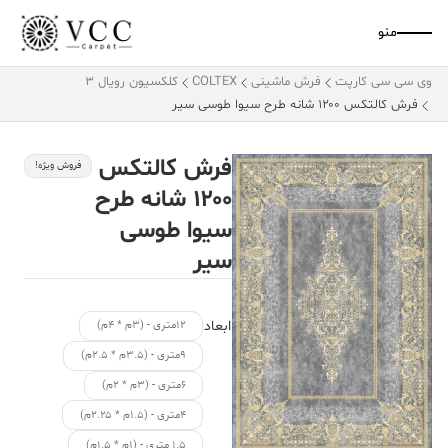
منو
وی سی سی کارپت
فرش ماشینی
COLTEX
کلکسیون رویال 3
فرش کالتکس ۱۲۰۰ شانه طرح سیوا طوسی سیر
فرش کالتکس
فروش ویژه!
۱۲۰۰ شانه طرح
سیوا طوسی
سیر
ابعاد
۱۲متری - (۳م * ۴م)
۹متری - (۳.۵م * ۲.۵م)
۶متری - (۳م * ۲م)
۴متری - (۱.۵م * ۲.۲۵م)
۱.۵ متری - (۱م * ۱.۵م)