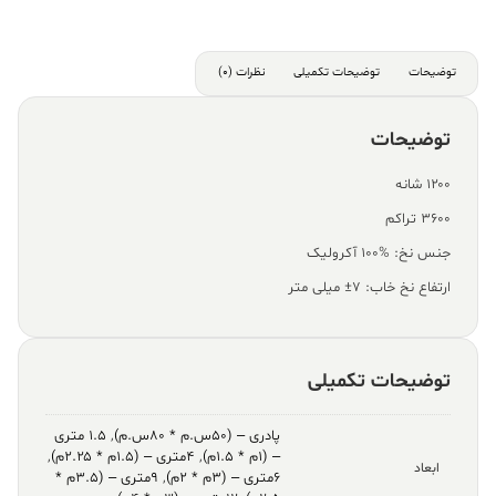
توضیحات
توضیحات تکمیلی
نظرات (0)
توضیحات
۱۲۰۰ شانه
۳۶۰۰ تراکم
جنس نخ: %100 آکرولیک
ارتفاع نخ خاب: ۷± میلی متر
توضیحات تکمیلی
پادری – (۵۰س.م * ۸۰س.م)
,
۱.۵ متری
– (۱م * ۱.۵م)
,
۴متری – (۱.۵م * ۲.۲۵م)
,
ابعاد
۶متری – (۳م * ۲م)
,
۹متری – (۳.۵م *