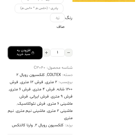
پادری - (۵۰س.م * ۸۰س.م)
رنگ
زرد
صاف
افزودن به
فرش
سبد خرید
کالتکس
شناسه محصول:
C3040
۱۲۰۰
دسته:
COLTEX
,
کلکسیون رویال 2
شانه
برچسب:
2 متری
,
فرش 12 متری
,
فرش
طرح
۱۲۰۰ شانه
,
فرش 4 متری
,
فرش 6 متری
,
کتایون
فرش 9 متری
,
فرش ایرانی
,
فرش
ماشینی 6 متری
,
فرش نئوکلاسیک
,
زرد
ماشینی 2 متری
,
ماشینی نیم متری
,
نیم
حاشیه
متری
نارنجی
برند:
کلکسیون رویال 2
,
وارنا کالتکس
عدد