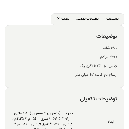
توضیحات
توضیحات تکمیلی
نظرات (0)
توضیحات
۱۲۰۰ شانه
۳۶۰۰ تراکم
جنس نخ: %100 آکرولیک
ارتفاع نخ خاب: ۷± میلی متر
توضیحات تکمیلی
پادری – (۵۰س.م * ۸۰س.م)
,
۱.۵ متری
– (۱م * ۱.۵م)
,
۴متری – (۱.۵م * ۲.۲۵م)
,
ابعاد
۶متری – (۳م * ۲م)
,
۹متری – (۳.۵م *