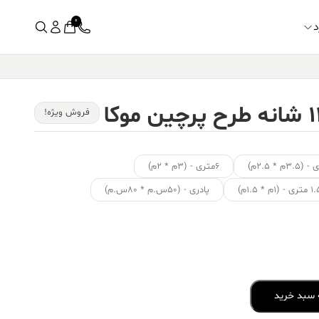
0
د
فروش ویژه!
۶متری - (۳م * ۲م)
ی - (۱م * ۱.۵م)
پادری - (۵۰س.م * ۸۰س.م)
 سبد خرید