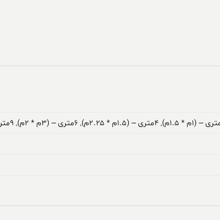
,
۴متری – (۱.۵م * ۲.۲۵م)
,
۶متری – (۳م * ۲م)
,
۹متری – (۳.۵م * ۲.۵م)