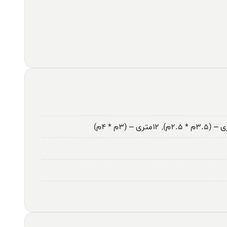
,
۱۲متری – (۳م * ۴م)