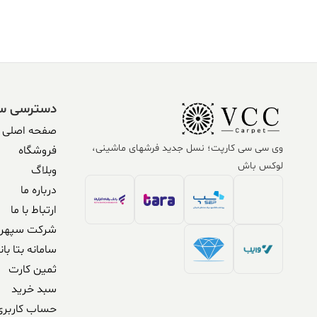
304,590,000 ریال.
338,500,000 ریال
304,590,000 ریال.
,500,000
بود.
بود.
دسترسی س
صفحه اصلی
وی سی سی کارپت؛ نسل جدید فرشهای ماشینی،
فروشگاه
لوکس باش
وبلاگ
درباره ما
ارتباط با ما
شرکت سپهر 
سامانه بتا بان
ثمین کارت
سبد خرید
حساب کاربری