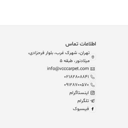
بود.
اطلاعات تماس
تهران، شهرک غرب، بلوار فرحزادی،
میلادنور، طبقه 5
info@vcccarpet.com
02182808841
09128700570
اینستاگرام
تلگرام
فیسبوک