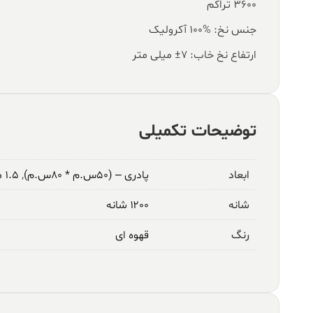
۳۶۰۰ تراکم
جنس نخ: %100 آکرولیک
ارتفاع نخ خاب: ۷± میلی متر
توضیحات تکمیلی
ابعاد
پادری – (۵۰س.م * ۸۰س.م)
,
۱.۵ متری – (۱م * ۱.۵م)
شانه
۱۲۰۰ شانه
رنگ
قهوه ای