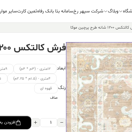
شگاه
وبلاگ
شرکت سپهر رخ
سامانه بتا بانک رفاه
ثمین کارت
سایر موار
 ۱۲۰۰ شانه طرح پرچین موکا
فرش کالتکس ۱۲۰۰ شانه طرح پرچین موکا
ابعاد
۱۲متری - (۳م * ۴م)
۹متری - (۳.۵م * ۲.۵م)
۴متری - (۱.۵م * ۲.۲۵م)
۱.۵ متر
رنگ
قهوه ای
صاف
فرش
افزودن به
کالتکس