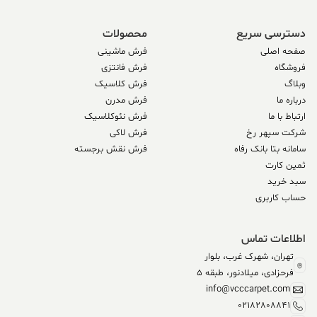
دسترسی سریع
محصولات
صفحه اصلی
فرش ماشینی
فروشگاه
فرش فانتزی
وبلاگ
فرش کلاسیک
درباره ما
فرش مدرن
ارتباط با ما
فرش نئوکلاسیک
شرکت سپهر رخ
فرش لاکی
سامانه بتا بانک رفاه
فرش نقش برجسته
ثمین کارت
سبد خرید
حساب کاربری
اطلاعات تماس
تهران، شهرک غرب، بلوار
فرحزادی، میلادنور، طبقه 5
info@vcccarpet.com
02182808841