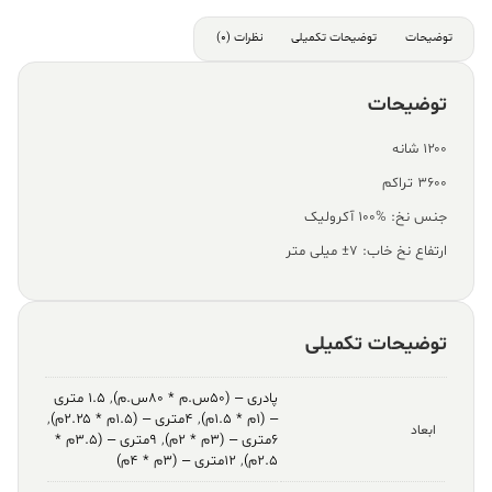
توضیحات
توضیحات تکمیلی
نظرات (0)
توضیحات
۱۲۰۰ شانه
۳۶۰۰ تراکم
جنس نخ: %100 آکرولیک
ارتفاع نخ خاب: ۷± میلی متر
توضیحات تکمیلی
پادری – (۵۰س.م * ۸۰س.م)
,
۱.۵ متری
– (۱م * ۱.۵م)
,
۴متری – (۱.۵م * ۲.۲۵م)
,
ابعاد
۶متری – (۳م * ۲م)
,
۹متری – (۳.۵م *
۲.۵م)
,
۱۲متری – (۳م * ۴م)