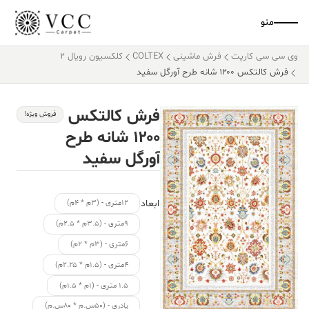
منو
وی سی سی کارپت
فرش ماشینی
COLTEX
کلکسیون رویال 2
فرش کالتکس ۱۲۰۰ شانه طرح آورگل سفید
فرش کالتکس
فروش ویژه!
۱۲۰۰ شانه طرح
آورگل سفید
ابعاد
۱۲متری - (۳م * ۴م)
۹متری - (۳.۵م * ۲.۵م)
۶متری - (۳م * ۲م)
۴متری - (۱.۵م * ۲.۲۵م)
۱.۵ متری - (۱م * ۱.۵م)
پادری - (۵۰س.م * ۸۰س.م)