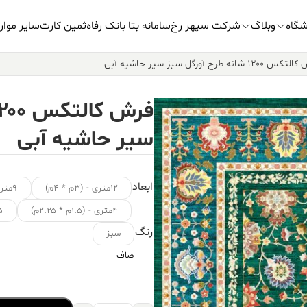
شگاه
وبلاگ
شرکت سپهر رخ
سامانه بتا بانک رفاه
ثمین کارت
سایر موار
۱۲۰ شانه طرح آورگل سبز سیر حاشیه آبی
سیر حاشیه آبی
ابعاد
۱۲متری - (۳م * ۴م)
۹متری - (۳.۵م * ۲.۵م)
۴متری - (۱.۵م * ۲.۲۵م)
۱.۵ متر
رنگ
سبز
صاف