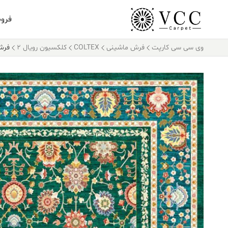
فرو
وی سی سی کارپت
فرش ماشینی
COLTEX
کلکسیون رویال 2
فرش کالتکس ۰