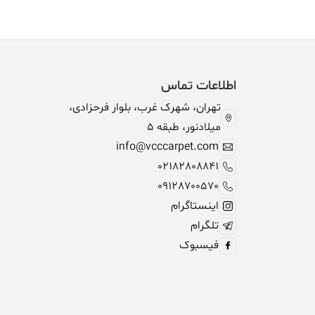
اطلاعات تماس
تهران، شهرک غرب، بلوار فرحزادی،
میلادنور، طبقه 5
info@vcccarpet.com
02182808841
09128700570
اینستاگرام
تلگرام
فیسبوک