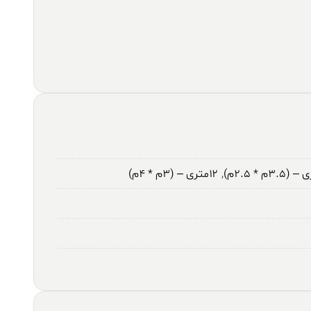
,
۱۲متری – (۳م * ۴م)