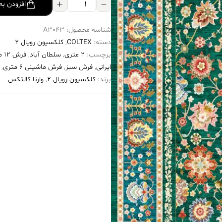
فرش
افزودن به
کالتکس
شناسه محصول:
A3043
۱۲۰۰
دسته:
COLTEX
,
کلکسیون رویال 2
شانه
برچسب:
2 متری
,
سلطان آباد
,
فرش 12 متری
طرح
ایرانی
,
فرش سبز
,
فرش ماشینی 6 متری
,
آورگل
برند:
کلکسیون رویال 2
,
وارنا کالتکس
سبز
سیر
حاشیه
آبی
عدد