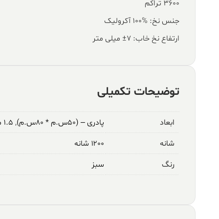
۳۶۰۰ تراکم
جنس نخ: %100 آکرولیک
ارتفاع نخ خاب: ۷± میلی متر
توضیحات تکمیلی
ابعاد
پادری – (۵۰س.م * ۸۰س.م)
,
۱.۵ متری – (۱م * ۱.۵م)
شانه
۱۲۰۰ شانه
رنگ
سبز