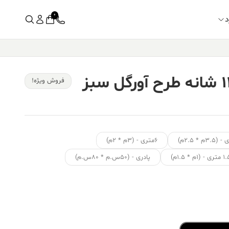
0
د
فرش کالتکس ۱۲۰۰ شانه طرح آورگل سبز
فروش ویژه!
۶متری - (۳م * ۲م)
ی - (۱م * ۱.۵م)
پادری - (۵۰س.م * ۸۰س.م)