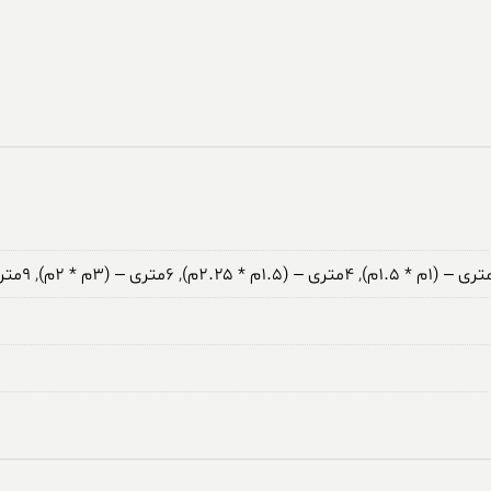
,
۴متری – (۱.۵م * ۲.۲۵م)
,
۶متری – (۳م * ۲م)
,
۹متری – (۳.۵م * ۲.۵م)