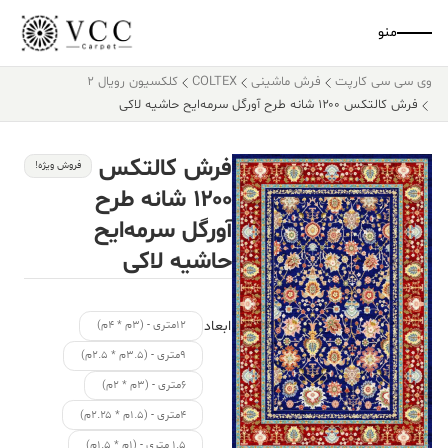
منو
وی سی سی کارپت
فرش ماشینی
COLTEX
کلکسیون رویال 2
فرش کالتکس ۱۲۰۰ شانه طرح آورگل سرمه‌ایح حاشیه لاکی
فرش کالتکس
فروش ویژه!
۱۲۰۰ شانه طرح
آورگل سرمه‌ایح
حاشیه لاکی
ابعاد
۱۲متری - (۳م * ۴م)
۹متری - (۳.۵م * ۲.۵م)
۶متری - (۳م * ۲م)
۴متری - (۱.۵م * ۲.۲۵م)
۱.۵ متری - (۱م * ۱.۵م)