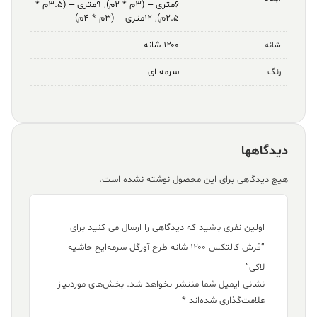
۶متری – (۳م * ۲م)
,
۹متری – (۳.۵م *
۲.۵م)
,
۱۲متری – (۳م * ۴م)
۱۲۰۰ شانه
شانه
سرمه ای
رنگ
دیدگاهها
هیچ دیدگاهی برای این محصول نوشته نشده است.
اولین نفری باشید که دیدگاهی را ارسال می کنید برای
“فرش کالتکس ۱۲۰۰ شانه طرح آورگل سرمه‌ایح حاشیه
لاکی”
نشانی ایمیل شما منتشر نخواهد شد.
بخش‌های موردنیاز
علامت‌گذاری شده‌اند
*