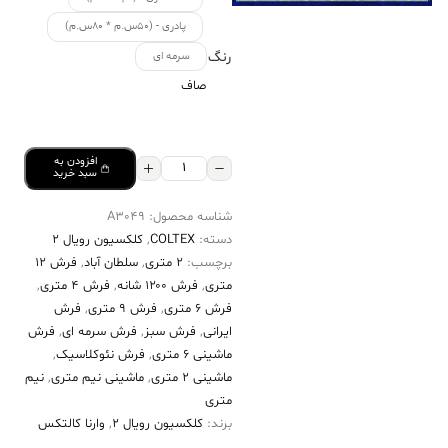
پادری - (۵۰س.م * ۸۰س.م)
رنگ
سرمه ای
صاف
افزودن به
فرش
سبد خرید
کالتکس
شناسه محصول:
A3049
۱۲۰۰
دسته:
COLTEX
,
کلکسیون رویال 2
شانه
برچسب:
2 متری
,
سلطان آباد
,
فرش 12
طرح
متری
,
فرش ۱۲۰۰ شانه
,
فرش 4 متری
,
آورگل
فرش 6 متری
,
فرش 9 متری
,
فرش
ایرانی
,
فرش سبز
,
فرش سرمه ای
,
فرش
سرمه‌ایح
ماشینی 6 متری
,
فرش نئوکلاسیک
,
حاشیه
ماشینی 2 متری
,
ماشینی نیم متری
,
نیم
لاکی
متری
عدد
برند:
کلکسیون رویال 2
,
وارنا کالتکس