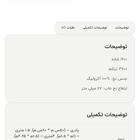
توضیحات
توضیحات تکمیلی
نظرات (0)
توضیحات
۱۲۰۰ شانه
۳۶۰۰ تراکم
جنس نخ: %100 آکرولیک
ارتفاع نخ خاب: ۷± میلی متر
توضیحات تکمیلی
پادری – (۵۰س.م * ۸۰س.م)
,
۱.۵ متری
– (۱م * ۱.۵م)
,
۴متری – (۱.۵م * ۲.۲۵م)
,
ابعاد