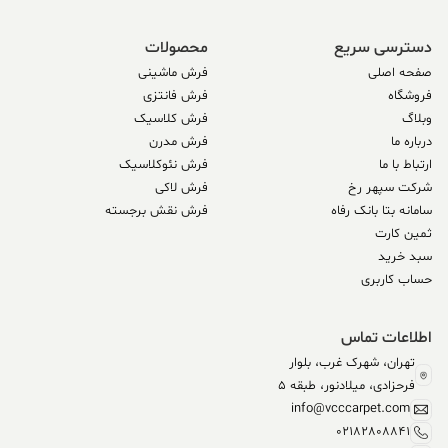
دسترسی سریع
محصولات
صفحه اصلی
فرش ماشینی
فروشگاه
فرش فانتزی
وبلاگ
فرش کلاسیک
درباره ما
فرش مدرن
ارتباط با ما
فرش نئوکلاسیک
شرکت سپهر رخ
فرش لاکی
سامانه بتا بانک رفاه
فرش نقش برجسته
ثمین کارت
سبد خرید
حساب کاربری
اطلاعات تماس
تهران، شهرک غرب، بلوار
فرحزادی، میلادنور، طبقه 5
info@vcccarpet.com
02182808841