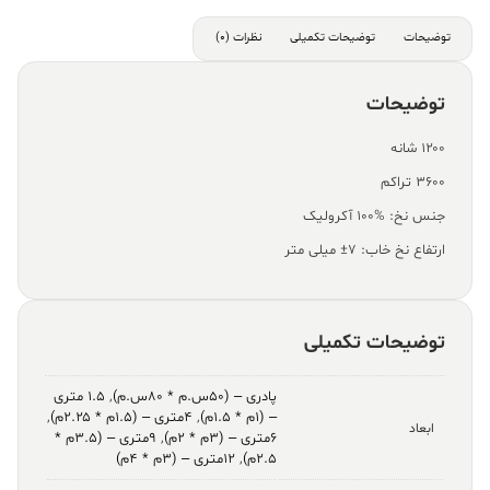
توضیحات
توضیحات تکمیلی
نظرات (0)
توضیحات
۱۲۰۰ شانه
۳۶۰۰ تراکم
جنس نخ: %100 آکرولیک
ارتفاع نخ خاب: ۷± میلی متر
توضیحات تکمیلی
پادری – (۵۰س.م * ۸۰س.م)
,
۱.۵ متری
– (۱م * ۱.۵م)
,
۴متری – (۱.۵م * ۲.۲۵م)
,
ابعاد
۶متری – (۳م * ۲م)
,
۹متری – (۳.۵م *
۲.۵م)
,
۱۲متری – (۳م * ۴م)