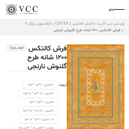
منو
وی سی سی کارپت
فرش ماشینی
COLTEX
کلکسیون رویال 2
فرش کالتکس ۱۲۰۰ شانه طرح گلنوش نارنجی
فرش کالتکس
فروش ویژه!
۱۲۰۰ شانه طرح
گلنوش نارنجی
ابعاد
۱۲متری - (۳م * ۴م)
۹متری - (۳.۵م * ۲.۵م)
۶متری - (۳م * ۲م)
۴متری - (۱.۵م * ۲.۲۵م)
۱.۵ متری - (۱م * ۱.۵م)
پادری - (۵۰س.م * ۸۰س.م)