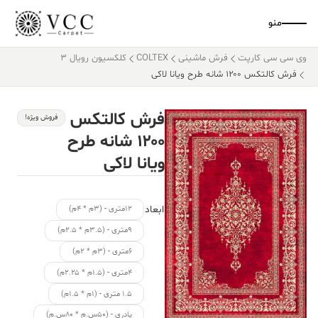
منو
وی سی سی کارپت
فرش ماشینی
COLTEX
کلکسیون رویال 3
فرش کالتکس ۱۲۰۰ شانه طرح ویانا لاکی
فرش کالتکس
فروش ویژه!
۱۲۰۰ شانه طرح
ویانا لاکی
ابعاد
۱۲متری - (۳م * ۴م)
۹متری - (۳.۵م * ۲.۵م)
۶متری - (۳م * ۲م)
۴متری - (۱.۵م * ۲.۲۵م)
۱.۵ متری - (۱م * ۱.۵م)
پادری - (۵۰س.م * ۸۰س.م)