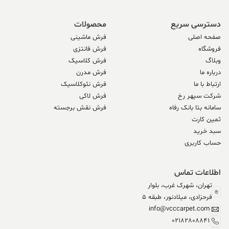
دسترسی سریع
محصولات
صفحه اصلی
فرش ماشینی
فروشگاه
فرش فانتزی
وبلاگ
فرش کلاسیک
درباره ما
فرش مدرن
ارتباط با ما
فرش نئوکلاسیک
شرکت سپهر رخ
فرش لاکی
سامانه بتا بانک رفاه
فرش نقش برجسته
ثمین کارت
سبد خرید
حساب کاربری
اطلاعات تماس
تهران، شهرک غرب، بلوار
فرحزادی، میلادنور، طبقه 5
info@vcccarpet.com
02182808841