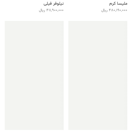
ملیسا کرم
نیلوفر فیلی
480,190,000
ریال
411,900,000
ریال
فروش ویژه!
فروش ویژه!