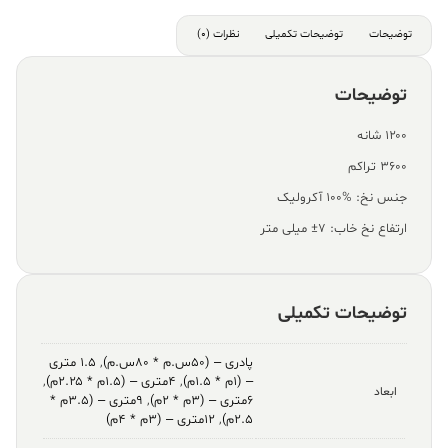
توضیحات
توضیحات تکمیلی
نظرات (0)
توضیحات
۱۲۰۰ شانه
۳۶۰۰ تراکم
جنس نخ: %100 آکرولیک
ارتفاع نخ خاب: ۷± میلی متر
توضیحات تکمیلی
پادری – (۵۰س.م * ۸۰س.م)
,
۱.۵ متری
– (۱م * ۱.۵م)
,
۴متری – (۱.۵م * ۲.۲۵م)
,
ابعاد
۶متری – (۳م * ۲م)
,
۹متری – (۳.۵م *
۲.۵م)
,
۱۲متری – (۳م * ۴م)