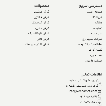
دسترسی سریع
محصولات
صفحه اصلی
فرش ماشینی
فروشگاه
فرش فانتزی
وبلاگ
فرش کلاسیک
درباره ما
فرش مدرن
ارتباط با ما
فرش نئوکلاسیک
شرکت سپهر رخ
فرش لاکی
سامانه بتا بانک رفاه
فرش نقش برجسته
ثمین کارت
سبد خرید
حساب کاربری
اطلاعات تماس
تهران، شهرک غرب، بلوار
فرحزادی، میلادنور، طبقه 5
info@vcccarpet.com
02182808841
09128700570