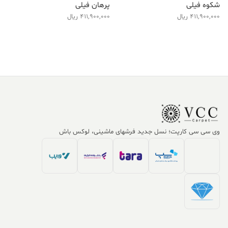
شکوه فیلی
پرهان فیلی
411,900,000
ریال
411,900,000
ریال
وی سی سی کارپت؛ نسل جدید فرشهای ماشینی، لوکس باش