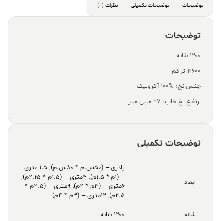
توضیحات
توضیحات تکمیلی
نظرات (0)
توضیحات
۱۲۰۰ شانه
۳۶۰۰ تراکم
جنس نخ: %100 آکرولیک
ارتفاع نخ خاب: ۷± میلی متر
توضیحات تکمیلی
پادری – (۵۰س.م * ۸۰س.م)
,
۱.۵ متری
– (۱م * ۱.۵م)
,
۴متری – (۱.۵م * ۲.۲۵م)
,
ابعاد
۶متری – (۳م * ۲م)
,
۹متری – (۳.۵م *
۲.۵م)
,
۱۲متری – (۳م * ۴م)
۱۲۰۰ شانه
شانه