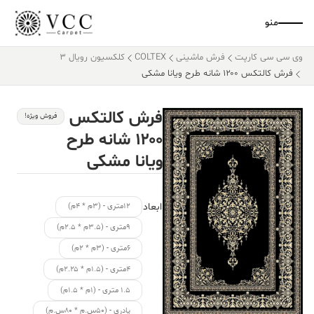
منو
وی سی سی کارپت
فرش ماشینی
COLTEX
کلکسیون رویال 3
فرش کالتکس ۱۲۰۰ شانه طرح ویانا مشکی
فرش کالتکس
فروش ویژه!
۱۲۰۰ شانه طرح
ویانا مشکی
ابعاد
۱۲متری - (۳م * ۴م)
۹متری - (۳.۵م * ۲.۵م)
۶متری - (۳م * ۲م)
۴متری - (۱.۵م * ۲.۲۵م)
۱.۵ متری - (۱م * ۱.۵م)
پادری - (۵۰س.م * ۸۰س.م)