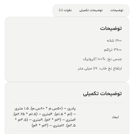
توضیحات
توضیحات تکمیلی
نظرات (0)
توضیحات
۱۲۰۰ شانه
۳۶۰۰ تراکم
جنس نخ: %100 آکرولیک
ارتفاع نخ خاب: ۷± میلی متر
توضیحات تکمیلی
پادری – (۵۰س.م * ۸۰س.م)
,
۱.۵ متری
– (۱م * ۱.۵م)
,
۴متری – (۱.۵م * ۲.۲۵م)
,
ابعاد
۶متری – (۳م * ۲م)
,
۹متری – (۳.۵م *
۲.۵م)
,
۱۲متری – (۳م * ۴م)