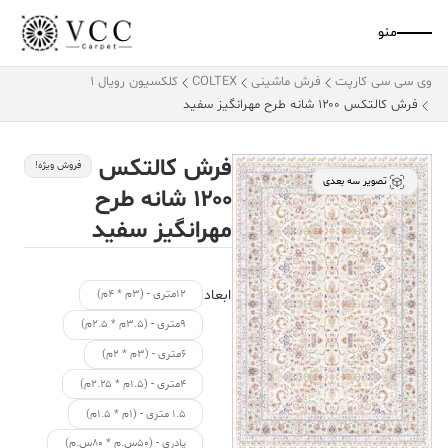
منو
وی سی سی کارپت
فرش ماشینی
COLTEX
کلکسیون رویال 1
فرش کالتکس ۱۲۰۰ شانه طرح مهرانگیز سفید
فرش کالتکس
فروش ویژه!
تصویر سه بعدی
۱۲۰۰ شانه طرح
مهرانگیز سفید
ابعاد
۱۲متری - (۳م * ۴م)
۹متری - (۳.۵م * ۲.۵م)
۶متری - (۳م * ۲م)
۴متری - (۱.۵م * ۲.۲۵م)
۱.۵ متری - (۱م * ۱.۵م)
پادری - (۵۰س.م * ۸۰س.م)