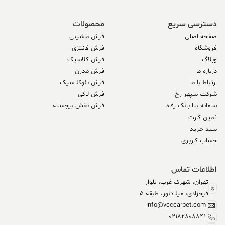
دسترسی سریع
محصولات
صفحه اصلی
فرش ماشینی
فروشگاه
فرش فانتزی
وبلاگ
فرش کلاسیک
درباره ما
فرش مدرن
ارتباط با ما
فرش نئوکلاسیک
شرکت سپهر رخ
فرش لاکی
سامانه بتا بانک رفاه
فرش نقش برجسته
ثمین کارت
سبد خرید
حساب کاربری
اطلاعات تماس
تهران، شهرک غرب، بلوار
فرحزادی، میلادنور، طبقه 5
info@vcccarpet.com
02182808841