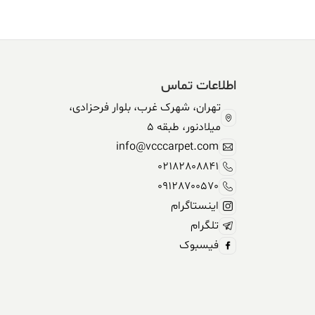
اطلاعات تماس
تهران، شهرک غرب، بلوار فرحزادی،
میلادنور، طبقه 5
info@vcccarpet.com
02182808841
09128700570
اینستاگرام
تلگرام
فیسبوک