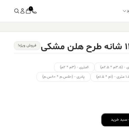
0
د
فروش ویژه!
۶متری - (۳م * ۲م)
ی - (۱م * ۱.۵م)
پادری - (۵۰س.م * ۸۰س.م)
 سبد خرید