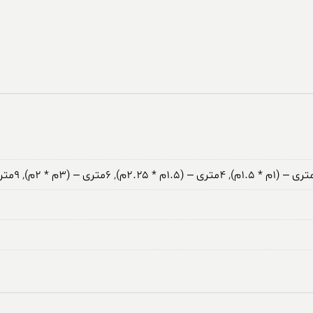
,
۴متری – (۱.۵م * ۲.۲۵م)
,
۶متری – (۳م * ۲م)
,
۹متری – (۳.۵م * ۲.۵م)