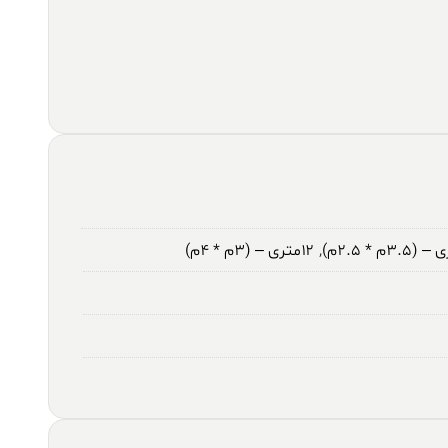
,
۱۲متری – (۳م * ۴م)