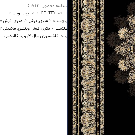
شناسه محصول:
C4062
۱۲۰۰
دسته:
COLTEX
,
کلکسیون رویال 3
شانه
برچسب:
2 متری
,
فرش 12 متری
,
فرش ۱۲۰۰ شانه
طرح
ماشینی 6 متری
,
فرش وینتیج
,
ماشینی 2 متری
هلن
برند:
کلکسیون رویال 3
,
وارنا کالتکس
مشکی
عدد