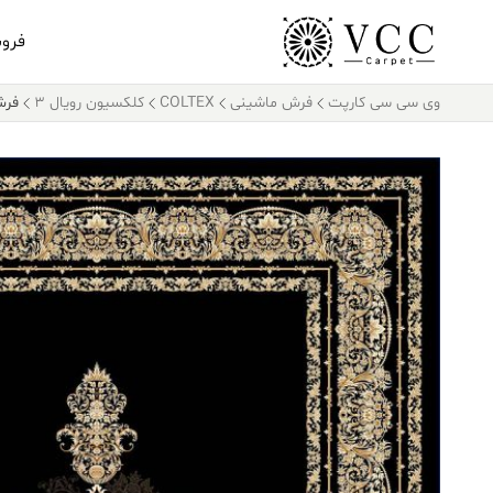
فرو
وی سی سی کارپت
فرش ماشینی
COLTEX
کلکسیون رویال 3
فرش کال