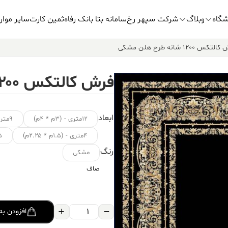
شگاه
وبلاگ
شرکت سپهر رخ
سامانه بتا بانک رفاه
ثمین کارت
سایر موار
تکس ۱۲۰۰ شانه طرح هلن مشکی
فرش کالتکس ۱۲۰۰ شانه طرح هلن مشکی
ابعاد
۱۲متری - (۳م * ۴م)
۹متری - (۳.۵م * ۲.۵م)
۴متری - (۱.۵م * ۲.۲۵م)
۱.۵ متر
رنگ
مشکی
صاف
فرش
افزودن به
کالتکس