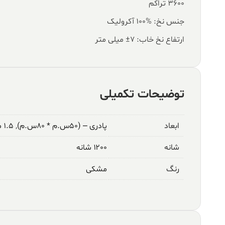
۳۶۰۰ تراکم
جنس نخ: %100 آکرولیک
ارتفاع نخ خاب: ۷± میلی متر
توضیحات تکمیلی
ابعاد
پادری – (۵۰س.م * ۸۰س.م)
,
۱.۵ متری – (۱م * ۱.۵م)
شانه
۱۲۰۰ شانه
رنگ
مشکی