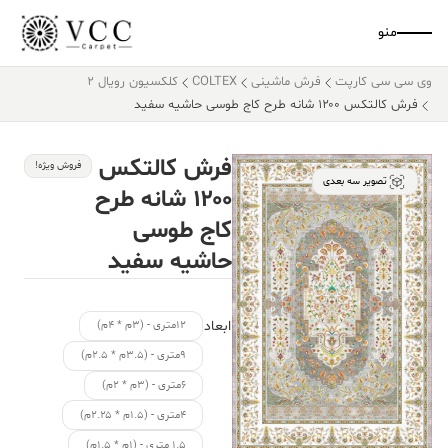
منو
وی سی سی کارپت
فرش ماشینی
COLTEX
کلکسیون رویال 2
فرش کالتکس ۱۲۰۰ شانه طرح کاج طوسی حاشیه سفید
فرش کالتکس
فروش ویژه!
تصویر سه بعدی
۱۲۰۰ شانه طرح
کاج طوسی
حاشیه سفید
ابعاد
۱۲متری - (۳م * ۴م)
۹متری - (۳.۵م * ۲.۵م)
۶متری - (۳م * ۲م)
۴متری - (۱.۵م * ۲.۲۵م)
۱.۵ متری - (۱م * ۱.۵م)