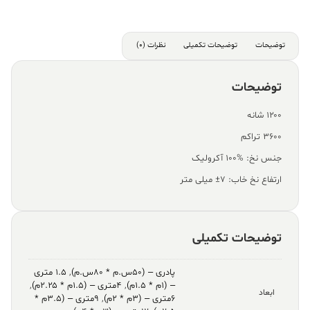
توضیحات
توضیحات تکمیلی
نظرات (0)
توضیحات
۱۲۰۰ شانه
۳۶۰۰ تراکم
جنس نخ: %100 آکرولیک
ارتفاع نخ خاب: ۷± میلی متر
توضیحات تکمیلی
پادری – (۵۰س.م * ۸۰س.م)
,
۱.۵ متری
– (۱م * ۱.۵م)
,
۴متری – (۱.۵م * ۲.۲۵م)
,
ابعاد
۶متری – (۳م * ۲م)
,
۹متری – (۳.۵م *