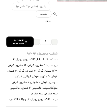
پادری - (۵۰س.م * ۸۰س.م)
رنگ
طوسی
صاف
افزودن به
فرش
سبد خرید
کالتکس
شناسه محصول:
A3064
۱۲۰۰
دسته:
COLTEX
,
کلکسیون رویال 2
شانه
برچسب:
2 متری
,
فرش 12 متری
,
فرش
طرح
۱۲۰۰ شانه
,
فرش 4 متری
,
فرش 6 متری
,
کاج
فرش 9 متری
,
فرش ایرانی
,
فرش
طوسی
,
فرش ماشینی 6 متری
,
فرش
طوسی
نئوکلاسیک
,
ماشینی 2 متری
,
ماشینی
حاشیه
نیم متری
,
نیم متری
سفید
برند:
کلکسیون رویال 2
,
وارنا کالتکس
عدد