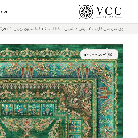
فرو
وی سی سی کارپت
فرش ماشینی
COLTEX
کلکسیون رویال 2
فرش کالتک
تصویر سه بعدی