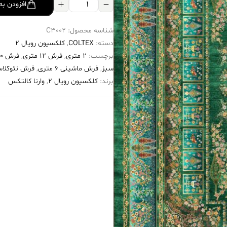
فرش
افزودن به
کالتکس
شناسه محصول:
C3002
۱۲۰۰
دسته:
COLTEX
,
کلکسیون رویال 2
شانه
برچسب:
2 متری
,
فرش 12 متری
,
فرش ۱۲۰۰ شانه
طرح
سبز
,
فرش ماشینی 6 متری
,
فرش نئوکلا
غنچه
برند:
کلکسیون رویال 2
,
وارنا کالتکس
سبز
سیر
عدد