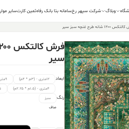
شگاه
وبلاگ
شرکت سپهر رخ
سامانه بتا بانک رفاه
ثمین کارت
سایر موار
س ۱۲۰۰ شانه طرح غنچه سبز سیر
سیر
ابعاد
۱۲متری - (۳م * ۴م)
۹متری - (۳.۵م * ۲.۵م)
۴متری - (۱.۵م * ۲.۲۵م)
۱.۵ متر
رنگ
سبز
صاف