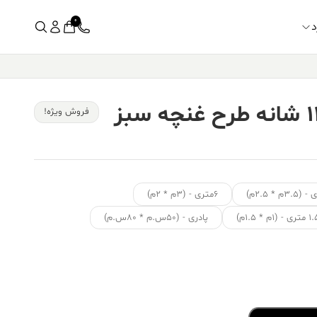
0
د
فرش کالتکس ۱۲۰۰ شانه طرح غنچه سبز
فروش ویژه!
۶متری - (۳م * ۲م)
ی - (۱م * ۱.۵م)
پادری - (۵۰س.م * ۸۰س.م)