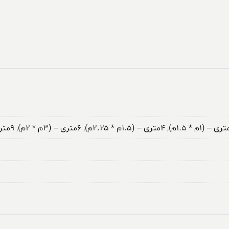
,
۴متری – (۱.۵م * ۲.۲۵م)
,
۶متری – (۳م * ۲م)
,
۹متری – (۳.۵م * ۲.۵م)