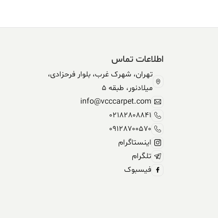
اطلاعات تماس
تهران، شهرک غرب، بلوار فرحزادی،
میلادنور، طبقه 5
info@vcccarpet.com
02182808841
09128700570
اینستاگرام
تلگرام
فیسبوک