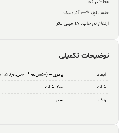
۳۶۰۰ تراکم
جنس نخ: %100 آکرولیک
ارتفاع نخ خاب: ۷± میلی متر
توضیحات تکمیلی
ابعاد
پادری – (۵۰س.م * ۸۰س.م)
,
۱.۵ متری – (۱م * ۱.۵م)
شانه
۱۲۰۰ شانه
رنگ
سبز