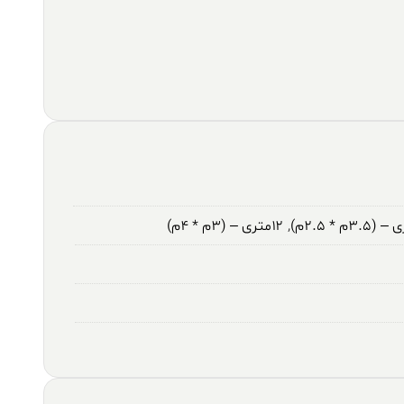
,
۱۲متری – (۳م * ۴م)