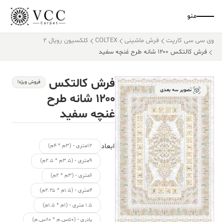
منو
وی سی سی کارپت
فرش ماشینی
COLTEX
کلکسیون رویال 2
فرش کالتکس ۱۲۰۰ شانه طرح غنچه سفید
فرش کالتکس
فروش ویژه!
تصویر سه بعدی
۱۲۰۰ شانه طرح
غنچه سفید
ابعاد
۱۲متری - (۳م * ۴م)
۹متری - (۳.۵م * ۲.۵م)
۶متری - (۳م * ۲م)
۴متری - (۱.۵م * ۲.۲۵م)
۱.۵ متری - (۱م * ۱.۵م)
پادری - (۵۰س.م * ۸۰س.م)