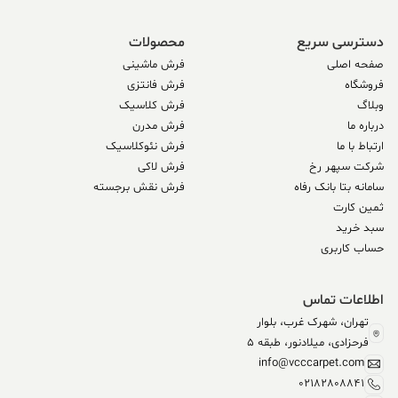
دسترسی سریع
محصولات
صفحه اصلی
فرش ماشینی
فروشگاه
فرش فانتزی
وبلاگ
فرش کلاسیک
درباره ما
فرش مدرن
ارتباط با ما
فرش نئوکلاسیک
شرکت سپهر رخ
فرش لاکی
سامانه بتا بانک رفاه
فرش نقش برجسته
ثمین کارت
سبد خرید
حساب کاربری
اطلاعات تماس
تهران، شهرک غرب، بلوار
فرحزادی، میلادنور، طبقه 5
info@vcccarpet.com
02182808841