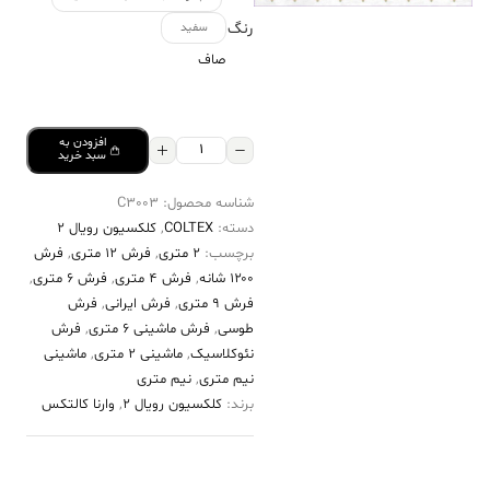
رنگ
سفید
صاف
افزودن به
فرش
سبد خرید
کالتکس
شناسه محصول:
C3003
۱۲۰۰
دسته:
COLTEX
,
کلکسیون رویال 2
شانه
برچسب:
2 متری
,
فرش 12 متری
,
فرش
طرح
۱۲۰۰ شانه
,
فرش 4 متری
,
فرش 6 متری
,
غنچه
فرش 9 متری
,
فرش ایرانی
,
فرش
طوسی
,
فرش ماشینی 6 متری
,
فرش
سفید
نئوکلاسیک
,
ماشینی 2 متری
,
ماشینی
عدد
نیم متری
,
نیم متری
برند:
کلکسیون رویال 2
,
وارنا کالتکس