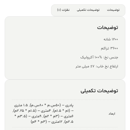
توضیحات
توضیحات تکمیلی
نظرات (0)
توضیحات
۱۲۰۰ شانه
۳۶۰۰ تراکم
جنس نخ: %100 آکرولیک
ارتفاع نخ خاب: ۷± میلی متر
توضیحات تکمیلی
پادری – (۵۰س.م * ۸۰س.م)
,
۱.۵ متری
– (۱م * ۱.۵م)
,
۴متری – (۱.۵م * ۲.۲۵م)
,
ابعاد
۶متری – (۳م * ۲م)
,
۹متری – (۳.۵م *
۲.۵م)
,
۱۲متری – (۳م * ۴م)