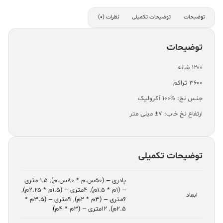
توضیحات
توضیحات تکمیلی
نظرات (0)
توضیحات
۱۲۰۰ شانه
۳۶۰۰ تراکم
جنس نخ: %100 آکرولیک
ارتفاع نخ خاب: ۷± میلی متر
توضیحات تکمیلی
پادری – (۵۰س.م * ۸۰س.م)
,
۱.۵ متری
– (۱م * ۱.۵م)
,
۴متری – (۱.۵م * ۲.۲۵م)
,
ابعاد
۶متری – (۳م * ۲م)
,
۹متری – (۳.۵م *
۲.۵م)
,
۱۲متری – (۳م * ۴م)