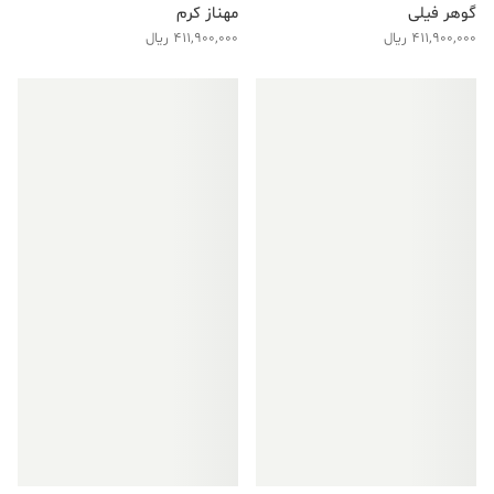
گوهر فیلی
مهناز کرم
411,900,000
ریال
411,900,000
ریال
فروش ویژه!
فروش ویژه!