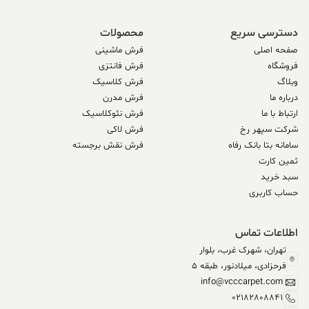
دسترسی سریع
محصولات
صفحه اصلی
فرش ماشینی
فروشگاه
فرش فانتزی
وبلاگ
فرش کلاسیک
درباره ما
فرش مدرن
ارتباط با ما
فرش نئوکلاسیک
شرکت سپهر رخ
فرش لاکی
سامانه بتا بانک رفاه
فرش نقش برجسته
ثمین کارت
سبد خرید
حساب کاربری
اطلاعات تماس
تهران، شهرک غرب، بلوار
فرحزادی، میلادنور، طبقه 5
info@vcccarpet.com
02182808841