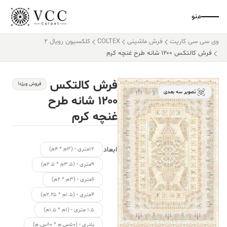
منو
وی سی سی کارپت
فرش ماشینی
COLTEX
کلکسیون رویال 2
فرش کالتکس ۱۲۰۰ شانه طرح غنچه کرم
فرش کالتکس
فروش ویژه!
تصویر سه بعدی
۱۲۰۰ شانه طرح
غنچه کرم
ابعاد
۱۲متری - (۳م * ۴م)
۹متری - (۳.۵م * ۲.۵م)
۶متری - (۳م * ۲م)
۴متری - (۱.۵م * ۲.۲۵م)
۱.۵ متری - (۱م * ۱.۵م)
پادری - (۵۰س.م * ۸۰س.م)