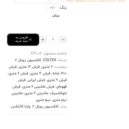
رنگ
کرم
صاف
افزودن به
فرش
سبد خرید
کالتکس
شناسه محصول:
C3004
۱۲۰۰
دسته:
COLTEX
,
کلکسیون رویال 2
شانه
برچسب:
2 متری
,
فرش 12 متری
,
فرش
طرح
۱۲۰۰ شانه
,
فرش 4 متری
,
فرش 6 متری
,
غنچه
فرش 9 متری
,
فرش ایرانی
,
فرش
قهوه‌ای
,
فرش ماشینی 6 متری
,
فرش
کرم
نئوکلاسیک
,
ماشینی 2 متری
,
ماشینی
عدد
نیم متری
,
نیم متری
برند:
کلکسیون رویال 2
,
وارنا کالتکس