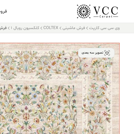
فرو
وی سی سی کارپت
فرش ماشینی
COLTEX
کلکسیون رویال 1
فرش کالتک
تصویر سه بعدی