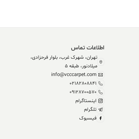
304,590,000 ریال.
338,500,000 ریال
بود.
اطلاعات تماس
تهران، شهرک غرب، بلوار فرحزادی،
میلادنور، طبقه 5
info@vcccarpet.com
02182808841
09128700570
اینستاگرام
تلگرام
فیسبوک