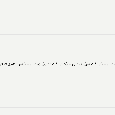
,
۴متری – (۱.۵م * ۲.۲۵م)
,
۶متری – (۳م * ۲م)
,
۹متری – (۳.۵م * ۲.۵م)