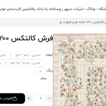
شگاه
وبلاگ
شرکت سپهر رخ
سامانه بتا بانک رفاه
ثمین کارت
سایر موار
س ۱۲۰۰ شانه طرح طراوت بژ
فرش کالتکس ۱۲۰۰ شانه طرح طراوت بژ
ابعاد
۱۲متری - (۳م * ۴م)
۹متری - (۳.۵م * ۲.۵م)
۴متری - (۱.۵م * ۲.۲۵م)
۱.۵ متر
رنگ
بژ
صاف
فرش
افزودن به
کالتکس