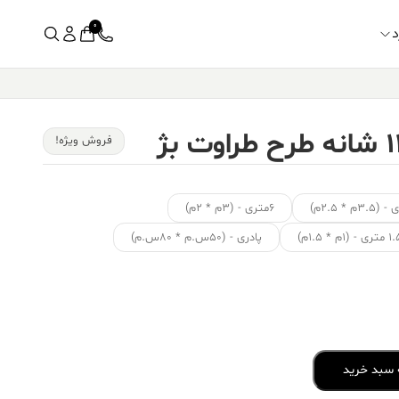
0
د
فروش ویژه!
۶متری - (۳م * ۲م)
ی - (۱م * ۱.۵م)
پادری - (۵۰س.م * ۸۰س.م)
 سبد خرید