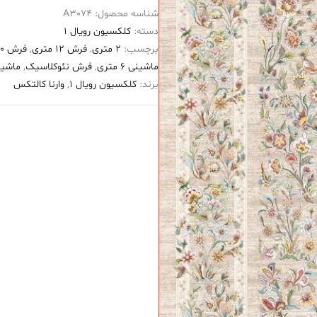
شناسه محصول:
A3074
۱۲۰۰
دسته:
کلکسیون رویال 1
شانه
برچسب:
2 متری
,
فرش 12 متری
,
فرش ۱۲۰۰ شانه
طرح
ماشینی 6 متری
,
فرش نئوکلاسیک
,
ماشینی 2 
طراوت
برند:
کلکسیون رویال 1
,
وارنا کالتکس
بژ
عدد