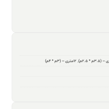
,
۱۲متری – (۳م * ۴م)