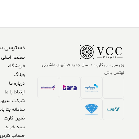
بود.
304,590,000 ریال.
338,500,000 ریال
بود.
دسترسی س
صفحه اصلی
وی سی سی کارپت؛ نسل جدید فرشهای ماشینی،
فروشگاه
لوکس باش
وبلاگ
درباره ما
ارتباط با ما
شرکت سپهر 
سامانه بتا بان
ثمین کارت
سبد خرید
حساب کاربری