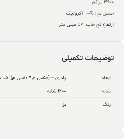
۳۶۰۰ تراکم
جنس نخ: %100 آکرولیک
ارتفاع نخ خاب: ۷± میلی متر
توضیحات تکمیلی
ابعاد
پادری – (۵۰س.م * ۸۰س.م)
,
۱.۵ متری – (۱م * ۱.۵م)
شانه
۱۲۰۰ شانه
رنگ
بژ