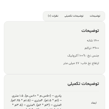
توضیحات
توضیحات تکمیلی
نظرات (0)
توضیحات
۱۲۰۰ شانه
۳۶۰۰ تراکم
جنس نخ: %100 آکرولیک
ارتفاع نخ خاب: ۷± میلی متر
توضیحات تکمیلی
پادری – (۵۰س.م * ۸۰س.م)
,
۱.۵ متری
– (۱م * ۱.۵م)
,
۴متری – (۱.۵م * ۲.۲۵م)
,
ابعاد
۶متری – (۳م * ۲م)
,
۹متری – (۳.۵م *