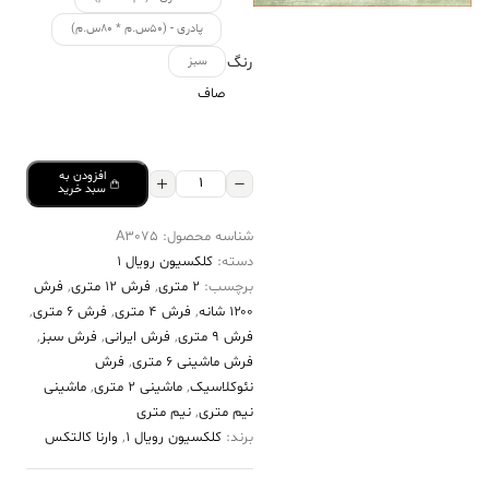
پادری - (۵۰س.م * ۸۰س.م)
رنگ
سبز
صاف
افزودن به
فرش
سبد خرید
کالتکس
شناسه محصول:
A3075
۱۲۰۰
دسته:
کلکسیون رویال 1
شانه
برچسب:
2 متری
,
فرش 12 متری
,
فرش
طرح
۱۲۰۰ شانه
,
فرش 4 متری
,
فرش 6 متری
,
طراوت
فرش 9 متری
,
فرش ایرانی
,
فرش سبز
,
فرش ماشینی 6 متری
,
فرش
سبز
نئوکلاسیک
,
ماشینی 2 متری
,
ماشینی
روشن
نیم متری
,
نیم متری
عدد
برند:
کلکسیون رویال 1
,
وارنا کالتکس