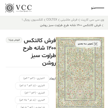
منو
وی سی سی کارپت
فرش ماشینی
COLTEX
کلکسیون رویال 1
فرش کالتکس ۱۲۰۰ شانه طرح طراوت سبز روشن
فرش کالتکس
فروش ویژه!
تصویر سه بعدی
۱۲۰۰ شانه طرح
طراوت سبز
روشن
ابعاد
۱۲متری - (۳م * ۴م)
۹متری - (۳.۵م * ۲.۵م)
۶متری - (۳م * ۲م)
۴متری - (۱.۵م * ۲.۲۵م)
۱.۵ متری - (۱م * ۱.۵م)