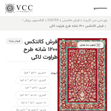
منو
وی سی سی کارپت
فرش ماشینی
COLTEX
کلکسیون رویال 1
فرش کالتکس ۱۲۰۰ شانه طرح طراوت لاکی
فرش کالتکس
فروش ویژه!
تصویر سه بعدی
۱۲۰۰ شانه طرح
طراوت لاکی
ابعاد
۱۲متری - (۳م * ۴م)
۹متری - (۳.۵م * ۲.۵م)
۶متری - (۳م * ۲م)
۴متری - (۱.۵م * ۲.۲۵م)
۱.۵ متری - (۱م * ۱.۵م)
پادری - (۵۰س.م * ۸۰س.م)