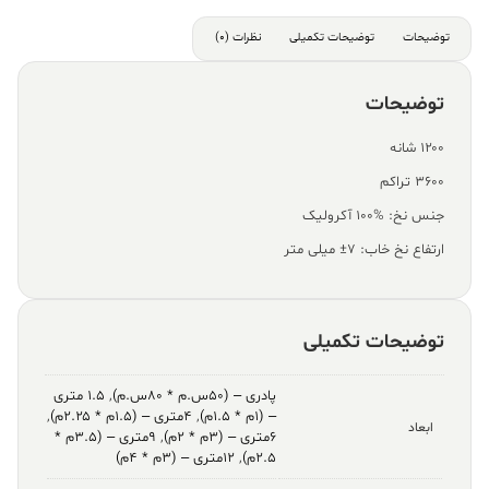
توضیحات
توضیحات تکمیلی
نظرات (0)
توضیحات
۱۲۰۰ شانه
۳۶۰۰ تراکم
جنس نخ: %100 آکرولیک
ارتفاع نخ خاب: ۷± میلی متر
توضیحات تکمیلی
پادری – (۵۰س.م * ۸۰س.م)
,
۱.۵ متری
– (۱م * ۱.۵م)
,
۴متری – (۱.۵م * ۲.۲۵م)
,
ابعاد
۶متری – (۳م * ۲م)
,
۹متری – (۳.۵م *
۲.۵م)
,
۱۲متری – (۳م * ۴م)