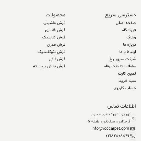
دسترسی سریع
محصولات
صفحه اصلی
فرش ماشینی
فروشگاه
فرش فانتزی
وبلاگ
فرش کلاسیک
درباره ما
فرش مدرن
ارتباط با ما
فرش نئوکلاسیک
شرکت سپهر رخ
فرش لاکی
سامانه بتا بانک رفاه
فرش نقش برجسته
ثمین کارت
سبد خرید
حساب کاربری
اطلاعات تماس
تهران، شهرک غرب، بلوار
فرحزادی، میلادنور، طبقه 5
info@vcccarpet.com
02182808841