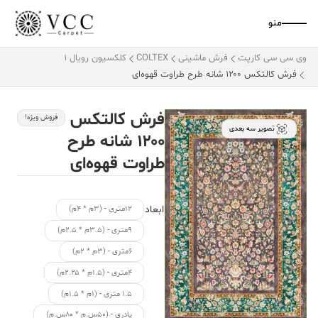
منو
وی سی سی کارپت
فرش ماشینی
COLTEX
کلکسیون رویال 1
فرش کالتکس ۱۲۰۰ شانه طرح طراوت قهوه‌ای
فرش کالتکس
فروش ویژه!
تصویر سه بعدی
۱۲۰۰ شانه طرح
طراوت قهوه‌ای
ابعاد
۱۲متری - (۳م * ۴م)
۹متری - (۳.۵م * ۲.۵م)
۶متری - (۳م * ۲م)
۴متری - (۱.۵م * ۲.۲۵م)
۱.۵ متری - (۱م * ۱.۵م)
پادری - (۵۰س.م * ۸۰س.م)