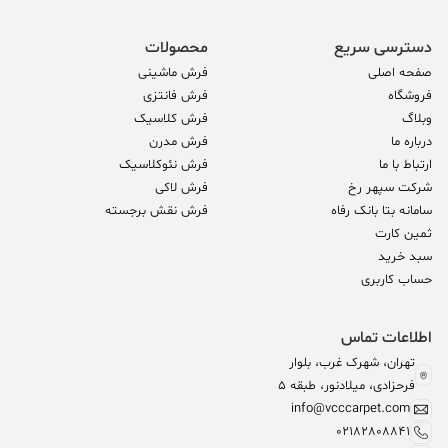
دسترسی سریع
محصولات
صفحه اصلی
فرش ماشینی
فروشگاه
فرش فانتزی
وبلاگ
فرش کلاسیک
درباره ما
فرش مدرن
ارتباط با ما
فرش نئوکلاسیک
شرکت سپهر رخ
فرش لاکی
سامانه بتا بانک رفاه
فرش نقش برجسته
ثمین کارت
سبد خرید
حساب کاربری
اطلاعات تماس
تهران، شهرک غرب، بلوار
فرحزادی، میلادنور، طبقه 5
info@vcccarpet.com
02182808841