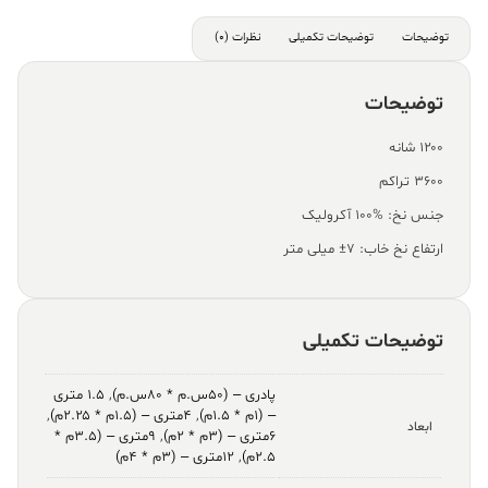
توضیحات
توضیحات تکمیلی
نظرات (0)
توضیحات
۱۲۰۰ شانه
۳۶۰۰ تراکم
جنس نخ: %100 آکرولیک
ارتفاع نخ خاب: ۷± میلی متر
توضیحات تکمیلی
پادری – (۵۰س.م * ۸۰س.م)
,
۱.۵ متری
– (۱م * ۱.۵م)
,
۴متری – (۱.۵م * ۲.۲۵م)
,
ابعاد
۶متری – (۳م * ۲م)
,
۹متری – (۳.۵م *
۲.۵م)
,
۱۲متری – (۳م * ۴م)