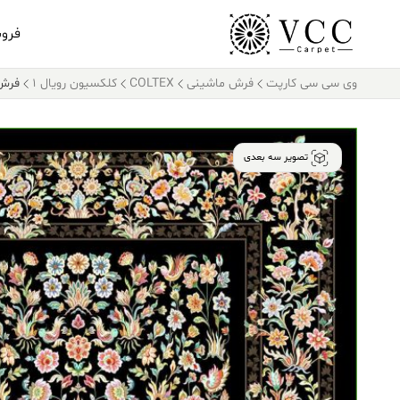
فرو
وی سی سی کارپت
فرش ماشینی
COLTEX
کلکسیون رویال 1
فرش کالتکس 
تصویر سه بعدی