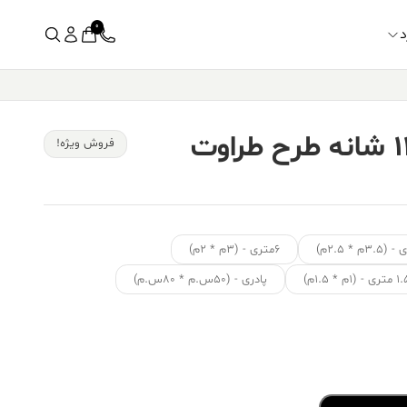
0
د
فرش کالتکس ۱۲۰۰ شانه طرح طراوت
فروش ویژه!
۶متری - (۳م * ۲م)
ی - (۱م * ۱.۵م)
پادری - (۵۰س.م * ۸۰س.م)