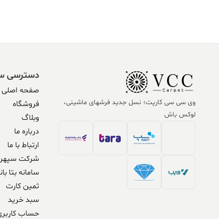
304,590,000 ریال.
338,500,000 ریال
304,590,000 ریال.
,500,000
بود.
بود.
دسترسی س
صفحه اصلی
وی سی سی کارپت؛ نسل جدید فرشهای ماشینی،
فروشگاه
لوکس باش
وبلاگ
درباره ما
ارتباط با ما
شرکت سپهر 
سامانه بتا بان
ثمین کارت
سبد خرید
حساب کاربری