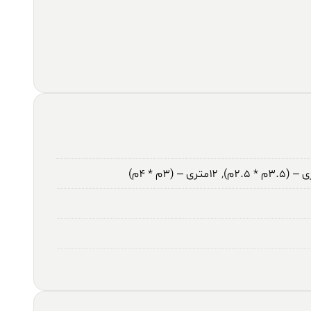
,
۱۲متری – (۳م * ۴م)