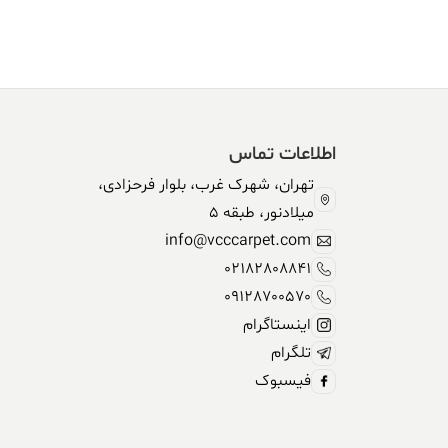
304,590,000 ریال.
338,500,000 ریال
بود.
اطلاعات تماس
تهران، شهرک غرب، بلوار فرحزادی،
میلادنور، طبقه 5
info@vcccarpet.com
02182808841
09128700570
اینستاگرام
تلگرام
فیسبوک