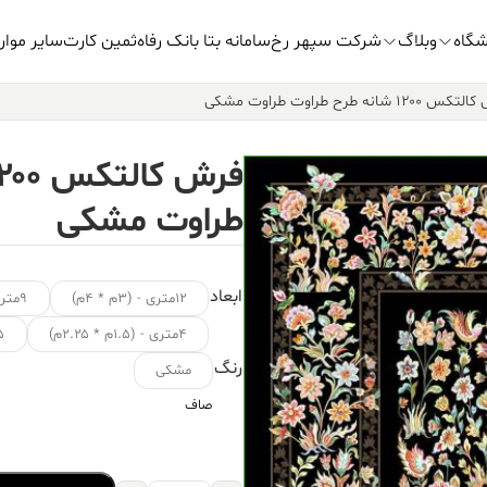
شگاه
وبلاگ
شرکت سپهر رخ
سامانه بتا بانک رفاه
ثمین کارت
سایر موار
۱۲۰۰ شانه طرح طراوت طراوت مشکی
طراوت مشکی
ابعاد
۱۲متری - (۳م * ۴م)
۹متری - (۳.۵م * ۲.۵م)
۴متری - (۱.۵م * ۲.۲۵م)
۱.۵ متر
رنگ
مشکی
صاف