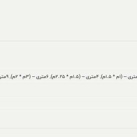
,
۴متری – (۱.۵م * ۲.۲۵م)
,
۶متری – (۳م * ۲م)
,
۹متری – (۳.۵م * ۲.۵م)