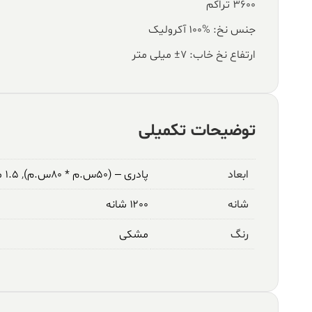
۳۶۰۰ تراکم
جنس نخ: %100 آکرولیک
ارتفاع نخ خاب: ۷± میلی متر
توضیحات تکمیلی
ابعاد
پادری – (۵۰س.م * ۸۰س.م)
,
۱.۵ متری – (۱م * ۱.۵م)
شانه
۱۲۰۰ شانه
رنگ
مشکی