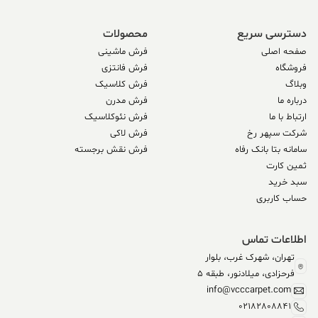
دسترسی سریع
محصولات
صفحه اصلی
فرش ماشینی
فروشگاه
فرش فانتزی
وبلاگ
فرش کلاسیک
درباره ما
فرش مدرن
ارتباط با ما
فرش نئوکلاسیک
شرکت سپهر رخ
فرش لاکی
سامانه بتا بانک رفاه
فرش نقش برجسته
ثمین کارت
سبد خرید
حساب کاربری
اطلاعات تماس
تهران، شهرک غرب، بلوار
فرحزادی، میلادنور، طبقه 5
info@vcccarpet.com
02182808841