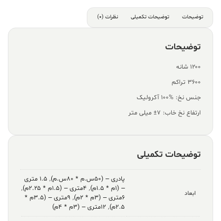
توضیحات
توضیحات تکمیلی
نظرات (0)
توضیحات
۱۲۰۰ شانه
۳۶۰۰ تراکم
جنس نخ: %100 آکرولیک
ارتفاع نخ خاب: ۷± میلی متر
توضیحات تکمیلی
پادری – (۵۰س.م * ۸۰س.م)
,
۱.۵ متری
– (۱م * ۱.۵م)
,
۴متری – (۱.۵م * ۲.۲۵م)
,
ابعاد
۶متری – (۳م * ۲م)
,
۹متری – (۳.۵م *
۲.۵م)
,
۱۲متری – (۳م * ۴م)