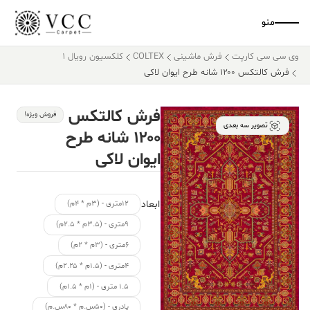
منو
وی سی سی کارپت
فرش ماشینی
COLTEX
کلکسیون رویال 1
فرش کالتکس ۱۲۰۰ شانه طرح ایوان لاکی
فرش کالتکس
فروش ویژه!
تصویر سه بعدی
۱۲۰۰ شانه طرح
ایوان لاکی
ابعاد
۱۲متری - (۳م * ۴م)
۹متری - (۳.۵م * ۲.۵م)
۶متری - (۳م * ۲م)
۴متری - (۱.۵م * ۲.۲۵م)
۱.۵ متری - (۱م * ۱.۵م)
پادری - (۵۰س.م * ۸۰س.م)