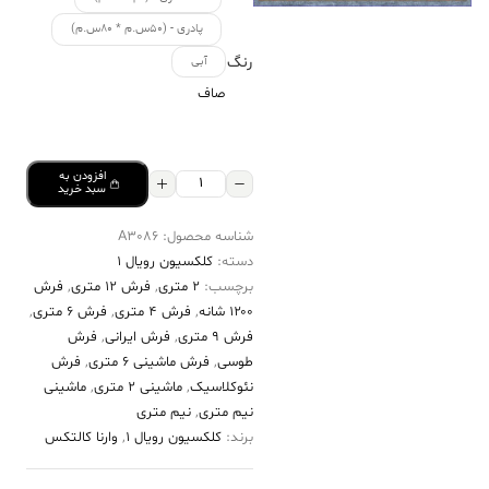
پادری - (۵۰س.م * ۸۰س.م)
رنگ
آبی
صاف
افزودن به
فرش
سبد خرید
کالتکس
شناسه محصول:
A3086
۱۲۰۰
دسته:
کلکسیون رویال 1
شانه
برچسب:
2 متری
,
فرش 12 متری
,
فرش
طرح
۱۲۰۰ شانه
,
فرش 4 متری
,
فرش 6 متری
,
ایوان
فرش 9 متری
,
فرش ایرانی
,
فرش
طوسی
,
فرش ماشینی 6 متری
,
فرش
آبی
نئوکلاسیک
,
ماشینی 2 متری
,
ماشینی
حاشیه
نیم متری
,
نیم متری
سفید
برند:
کلکسیون رویال 1
,
وارنا کالتکس
عدد