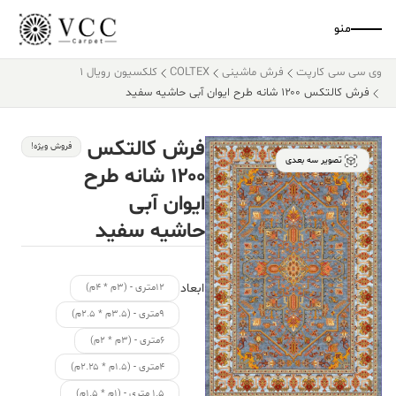
منو
وی سی سی کارپت
فرش ماشینی
COLTEX
کلکسیون رویال 1
فرش کالتکس ۱۲۰۰ شانه طرح ایوان آبی حاشیه سفید
فرش کالتکس
فروش ویژه!
تصویر سه بعدی
۱۲۰۰ شانه طرح
ایوان آبی
حاشیه سفید
ابعاد
۱۲متری - (۳م * ۴م)
۹متری - (۳.۵م * ۲.۵م)
۶متری - (۳م * ۲م)
۴متری - (۱.۵م * ۲.۲۵م)
۱.۵ متری - (۱م * ۱.۵م)