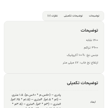
توضیحات
توضیحات تکمیلی
نظرات (0)
توضیحات
۱۲۰۰ شانه
۳۶۰۰ تراکم
جنس نخ: %100 آکرولیک
ارتفاع نخ خاب: ۷± میلی متر
توضیحات تکمیلی
پادری – (۵۰س.م * ۸۰س.م)
,
۱.۵ متری
– (۱م * ۱.۵م)
,
۴متری – (۱.۵م * ۲.۲۵م)
,
ابعاد
۶متری – (۳م * ۲م)
,
۹متری – (۳.۵م *