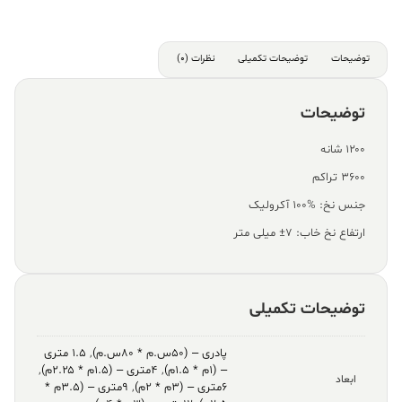
توضیحات
توضیحات تکمیلی
نظرات (0)
توضیحات
۱۲۰۰ شانه
۳۶۰۰ تراکم
جنس نخ: %100 آکرولیک
ارتفاع نخ خاب: ۷± میلی متر
توضیحات تکمیلی
پادری – (۵۰س.م * ۸۰س.م)
,
۱.۵ متری
– (۱م * ۱.۵م)
,
۴متری – (۱.۵م * ۲.۲۵م)
,
ابعاد
۶متری – (۳م * ۲م)
,
۹متری – (۳.۵م *