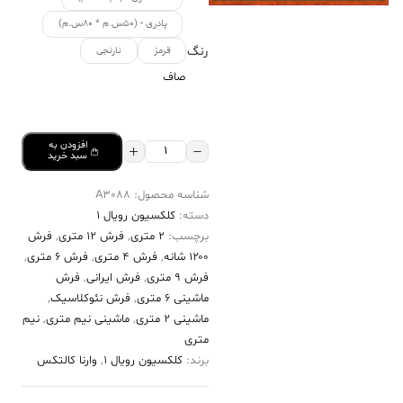
پادری - (۵۰س.م * ۸۰س.م)
رنگ
قرمز
نارنجی
صاف
افزودن به
فرش
سبد خرید
کالتکس
شناسه محصول:
A3088
۱۲۰۰
دسته:
کلکسیون رویال 1
شانه
برچسب:
2 متری
,
فرش 12 متری
,
فرش
طرح
۱۲۰۰ شانه
,
فرش 4 متری
,
فرش 6 متری
,
ایوان
فرش 9 متری
,
فرش ایرانی
,
فرش
ماشینی 6 متری
,
فرش نئوکلاسیک
,
آجری
ماشینی 2 متری
,
ماشینی نیم متری
,
نیم
حاشیه
متری
کرم
برند:
کلکسیون رویال 1
,
وارنا کالتکس
عدد