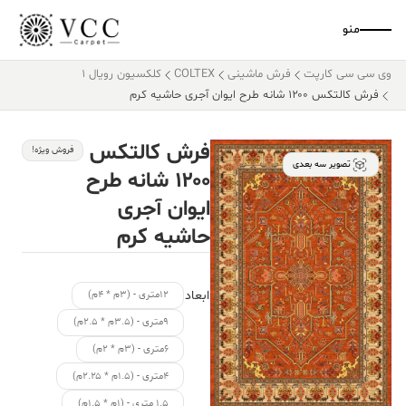
منو
وی سی سی کارپت
فرش ماشینی
COLTEX
کلکسیون رویال 1
فرش کالتکس ۱۲۰۰ شانه طرح ایوان آجری حاشیه کرم
فرش کالتکس
فروش ویژه!
تصویر سه بعدی
۱۲۰۰ شانه طرح
ایوان آجری
حاشیه کرم
ابعاد
۱۲متری - (۳م * ۴م)
۹متری - (۳.۵م * ۲.۵م)
۶متری - (۳م * ۲م)
۴متری - (۱.۵م * ۲.۲۵م)
۱.۵ متری - (۱م * ۱.۵م)